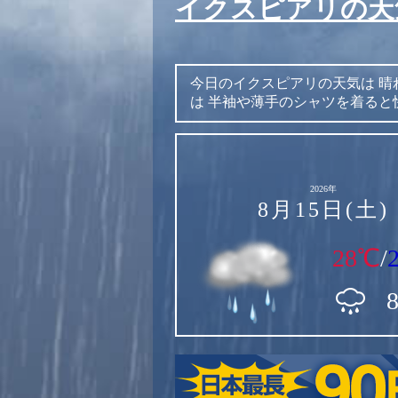
イクスピアリの天
今日のイクスピアリの天気は
晴
は
半袖や薄手のシャツを着ると
2026年
8月15日(土)
28℃
/