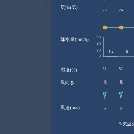
気温(℃)
26
26
降水量(mm/h)
81
82
湿度(%)
北
北
風向き
風速(m/s)
5
5
※気温