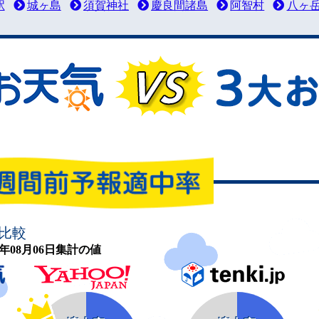
駅
城ヶ島
須賀神社
慶良間諸島
阿智村
八ヶ
比較
26年08月06日集計の値