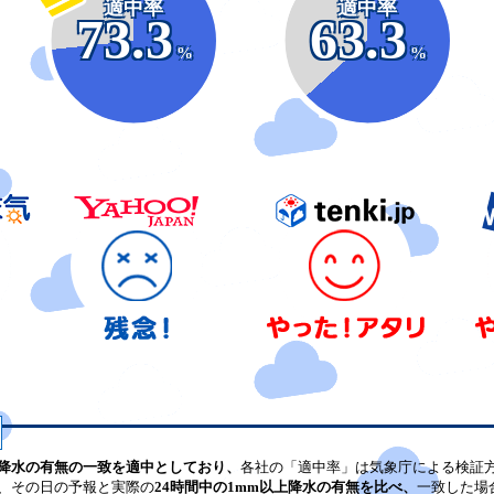
適中率
適中率
73.3
63.3
%
%
降水の有無の一致を適中としており、
各社の「適中率」は気象庁による検証
、その日の予報と実際の
24時間中の1mm以上降水の有無を比べ、
一致した場