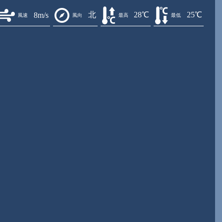
北
28℃
25℃
8m/s
風速
風向
最高
最低