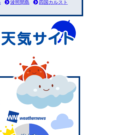
岳
波照間島
四国カルスト