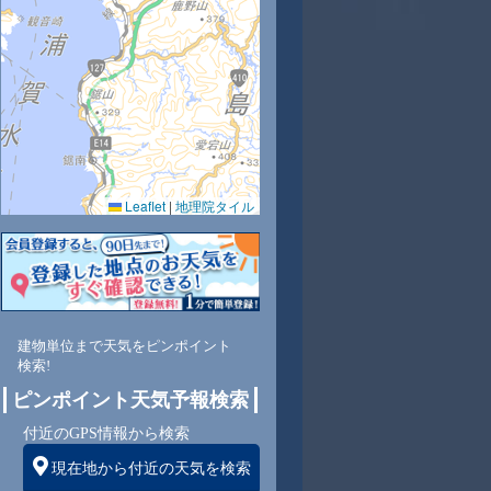
6
25
26
27
28
28
28
28
28
Leaflet
|
地理院タイル
6
90
76
77
73
71
71
71
72
北
北
北
北
北
北
北
北
北
建物単位まで天気をピンポイント
検索!
8
8
9
9
10
10
9
9
ピンポイント天気予報検索
付近のGPS情報から検索
現在地から付近の天気を検索