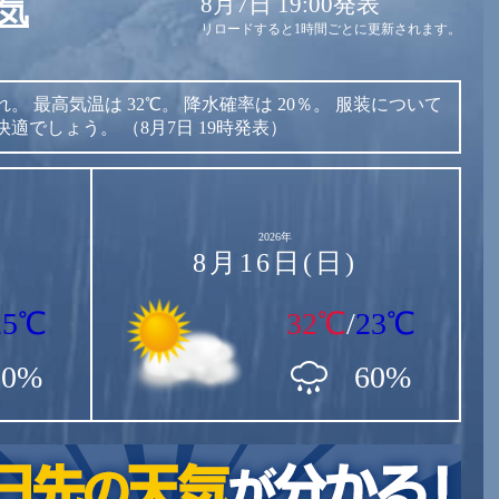
8月7日 19:00発表
気
リロードすると1時間ごとに更新されます。
れ。
最高気温は
32℃。
降水確率は
20％。
服装について
快適でしょう。
（8月7日 19時発表）
2026年
8月16日(日)
25℃
32℃
/
23℃
80%
60%