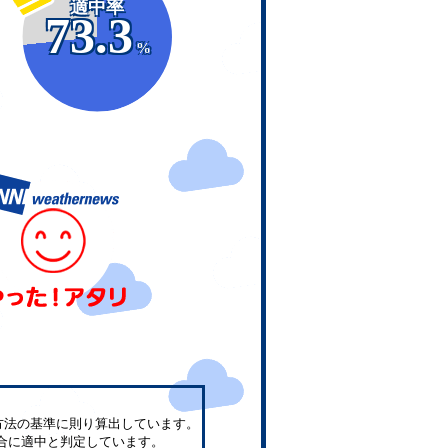
適中率
73.3
%
方法の基準に則り算出しています。
合に適中と判定しています。