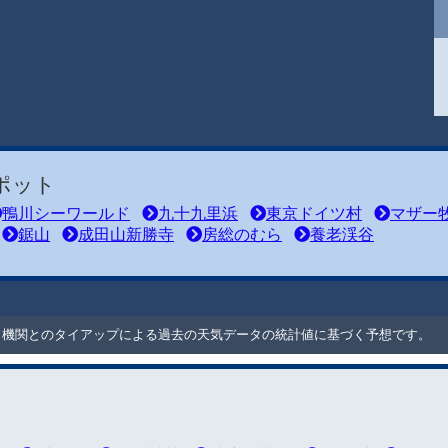
ポット
鴨川シーワールド
九十九里浜
東京ドイツ村
マザー
鋸山
成田山新勝寺
房総のむら
養老渓谷
ート機関とのタイアップによる過去の天気データの統計値に基づく予想です。