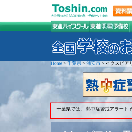
大学受験(大学入試)対策の塾・予備校なら東進
Home
>
千葉県
>
浦安市
>
イクスピア
千葉県では、 熱中症警戒アラート