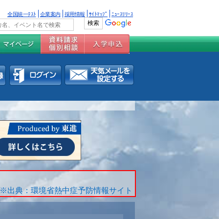
全国統一ﾃｽﾄ
企業案内
採用情報
ｻｲﾄﾏｯﾌﾟ
ﾆｭｰｽﾘﾘｰｽ
※出典：環境省熱中症予防情報サイト