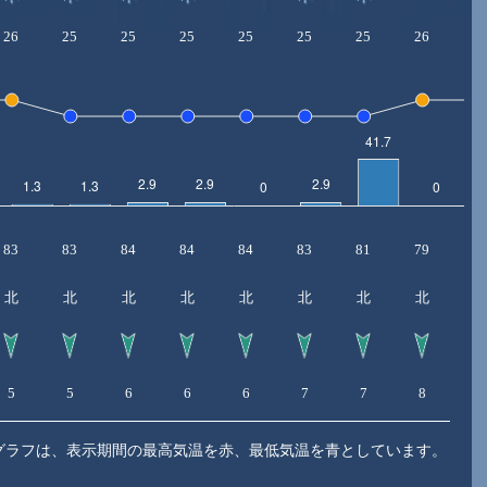
26
25
25
25
25
25
25
26
2
83
83
84
84
84
83
81
79
7
北
北
北
北
北
北
北
北
5
5
6
6
6
7
7
8
8
グラフは、表示期間の最高気温を赤、最低気温を青としています。