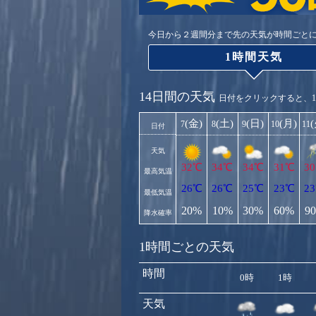
今日から２週間分まで先の天気が時間ごと
1時間天気
14日間の天気
日付をクリックすると、
(金)
(土)
(日)
(月)
7
8
9
10
11
日付
天気
32℃
34℃
34℃
31℃
3
最高気温
26℃
26℃
25℃
23℃
2
最低気温
20%
10%
30%
60%
9
降水確率
1時間ごとの天気
時間
0時
1時
天気