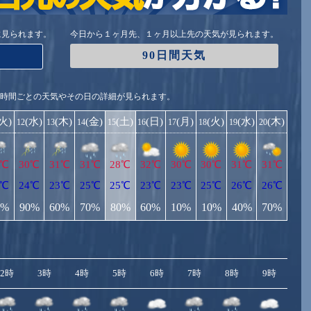
に見られます。
今日から１ヶ月先、１ヶ月以上先の天気が見られます。
90日間天気
1時間ごとの天気やその日の詳細が見られます。
(火)
(水)
(木)
(金)
(土)
(日)
(月)
(火)
(水)
(木)
12
13
14
15
16
17
18
19
20
0℃
30℃
31℃
31℃
28℃
32℃
30℃
30℃
31℃
31℃
3℃
24℃
23℃
25℃
25℃
23℃
23℃
25℃
26℃
26℃
0%
90%
60%
70%
80%
60%
10%
10%
40%
70%
2時
3時
4時
5時
6時
7時
8時
9時
10