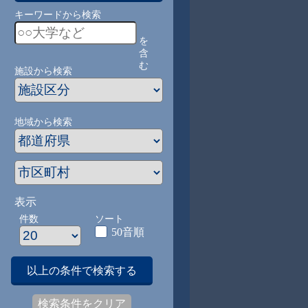
キーワードから検索
を
含
む
施設から検索
地域から検索
表示
件数
ソート
50音順
以上の条件で検索する
検索条件をクリア