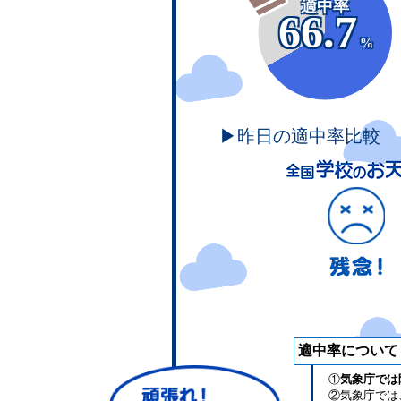
適中率
66.7
%
▶昨日の適中率比較
適中率について
①
気象庁では
②気象庁では