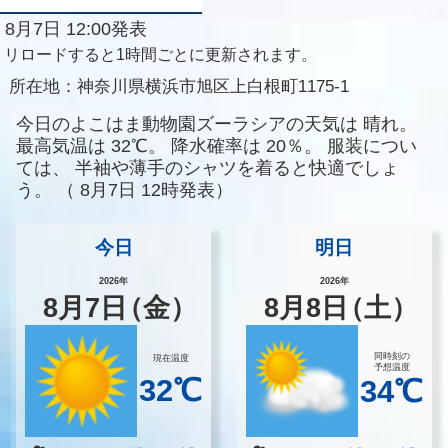
8月7日 12:00発表
リロードすると1時間ごとに更新されます。
所在地：
神奈川県横浜市旭区上白根町1175-1
今日のよこはま動物園ズーラシアの天気は
晴れ。
最高気温は
32℃。
降水確率は
20％。
服装につい
ては、
半袖や薄手のシャツを着ると快適でしょ
う。
（
8月7日 12時発表）
今日
明日
2026年
2026年
8
月
7
日
（金）
8
月
8
日
（土）
同時刻の
現在温度
予想温度
32℃
34℃