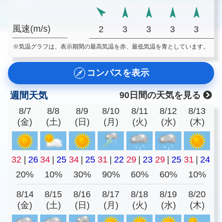
風速(m/s)
2
3
3
3
3
※気温グラフは、表示期間の最高気温を赤、最低気温を青としています。
コンパスを表示
週間天気
90日間の天気を見る
8/7
8/8
8/9
8/10
8/11
8/12
8/13
(金)
(土)
(日)
(月)
(火)
(水)
(木)
32
|
26
34
|
25
34
|
25
31
|
22
29
|
23
29
|
25
31
|
24
20%
10%
30%
90%
60%
60%
10%
8/14
8/15
8/16
8/17
8/18
8/19
8/20
(金)
(土)
(日)
(月)
(火)
(水)
(木)