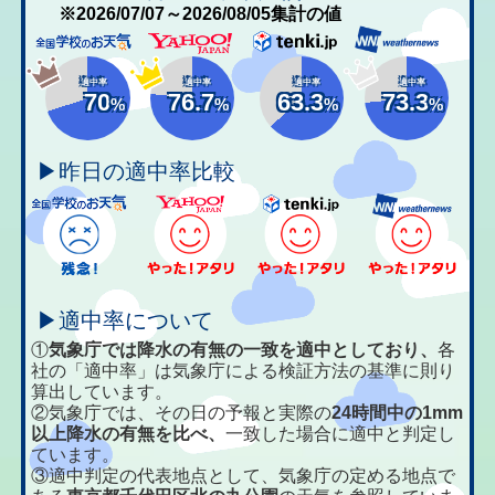
※2026/07/07～2026/08/05集計の値
適中率
適中率
適中率
適中率
70
76.7
63.3
73.3
%
%
%
%
▶昨日の適中率比較
▶適中率について
①
気象庁では降水の有無の一致を適中としており、
各
社の「適中率」は気象庁による検証方法の基準に則り
算出しています。
②気象庁では、その日の予報と実際の
24時間中の1mm
以上降水の有無を比べ、
一致した場合に適中と判定し
ています。
③適中判定の代表地点として、気象庁の定める地点で