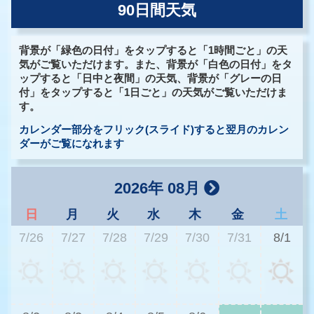
90日間天気
背景が「緑色の日付」をタップすると「1時間ごと」の天
気がご覧いただけます。また、背景が「白色の日付」をタ
ップすると「日中と夜間」の天気、背景が「グレーの日
付」をタップすると「1日ごと」の天気がご覧いただけま
す。
カレンダー部分をフリック(スライド)すると翌月のカレン
ダーがご覧になれます
2026年 08月
日
月
火
水
木
金
土
7/26
7/27
7/28
7/29
7/30
7/31
8/1
3