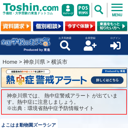
予備校・大学受験の東進ドットコム
MENU
お天気検索
会員登録
ログイン
Produced by 東進
Home
>
神奈川県
>
横浜市
神奈川県では、 熱中症警戒アラート が出ていま
す。熱中症に注意しましょう。
※出典：環境省熱中症予防情報サイト
よこはま動物園ズーラシア