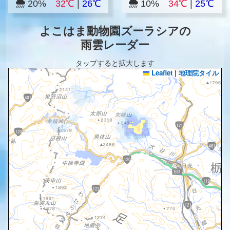
20%
32℃
|
26℃
10%
34℃
|
25℃
よこはま動物園ズーラシアの
雨雲レーダー
タップすると拡大します
Leaflet
|
地理院タイル