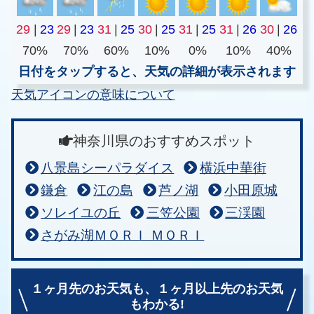
29
|
23
29
|
23
31
|
25
30
|
25
31
|
25
31
|
26
30
|
26
70%
70%
60%
10%
0%
10%
40%
日付をタップすると、天気の詳細が表示されます
天気アイコンの意味について
神奈川県のおすすめスポット
八景島シーパラダイス
横浜中華街
鎌倉
江の島
芦ノ湖
小田原城
ソレイユの丘
三笠公園
三渓園
さがみ湖ＭＯＲＩ ＭＯＲＩ
１ヶ月先のお天気も、
１ヶ月以上先のお天気
もわかる!