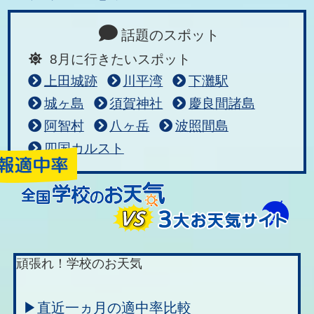
話題のスポット
8月に行きたいスポット
上田城跡
川平湾
下灘駅
城ヶ島
須賀神社
慶良間諸島
阿智村
八ヶ岳
波照間島
四国カルスト
頑張れ！学校のお天気
▶直近一ヵ月の適中率比較