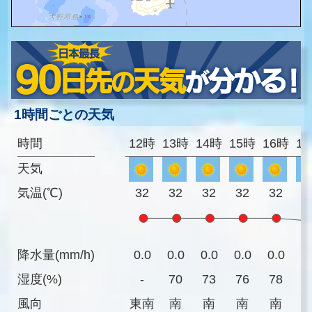
1時間ごとの天気
時間
12時
13時
14時
15時
16時
1
天気
気温(℃)
32
32
32
32
32
3
降水量(mm/h)
0.0
0.0
0.0
0.0
0.0
0
湿度(%)
-
70
73
76
78
7
風向
東南
南
南
南
南