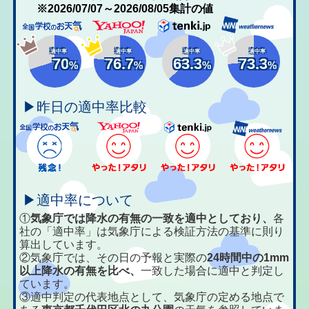
※2026/07/07～2026/08/05集計の値
適中率
適中率
適中率
適中率
70
76.7
63.3
73.3
%
%
%
%
▶昨日の適中率比較
▶適中率について
①
気象庁では降水の有無の一致を適中としており、
各
社の「適中率」は気象庁による検証方法の基準に則り
算出しています。
②気象庁では、その日の予報と実際の
24時間中の1mm
以上降水の有無を比べ、
一致した場合に適中と判定し
ています。
③適中判定の代表地点として、気象庁の定める地点で