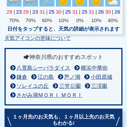
29
|
23
29
|
23
31
|
25
30
|
25
31
|
25
31
|
26
30
|
26
70%
70%
60%
10%
0%
10%
40%
日付をタップすると、天気の詳細が表示されます
天気アイコンの意味について
神奈川県のおすすめスポット
八景島シーパラダイス
横浜中華街
鎌倉
江の島
芦ノ湖
小田原城
ソレイユの丘
三笠公園
三渓園
さがみ湖ＭＯＲＩ ＭＯＲＩ
１ヶ月先のお天気も、
１ヶ月以上先のお天気
もわかる!