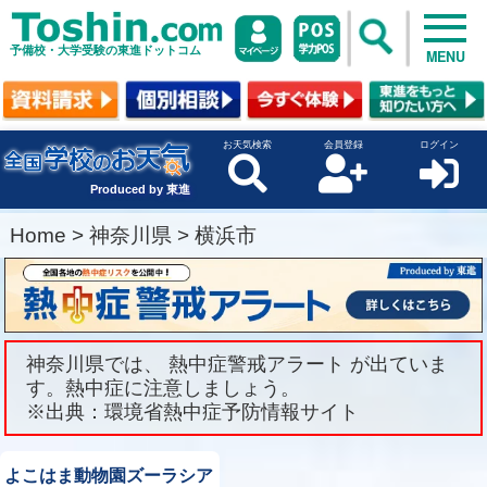
予備校・大学受験の東進ドットコム
MENU
お天気検索
会員登録
ログイン
Produced by 東進
Home
>
神奈川県
>
横浜市
神奈川県では、 熱中症警戒アラート が出ていま
す。熱中症に注意しましょう。
※出典：環境省熱中症予防情報サイト
よこはま動物園ズーラシア