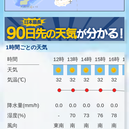
1時間ごとの天気
時間
12時
13時
14時
15時
16時
1
天気
気温(℃)
32
32
32
32
32
3
降水量(mm/h)
0.0
0.0
0.0
0.0
0.0
0
湿度(%)
-
70
73
76
78
7
風向
東南
南
南
南
南