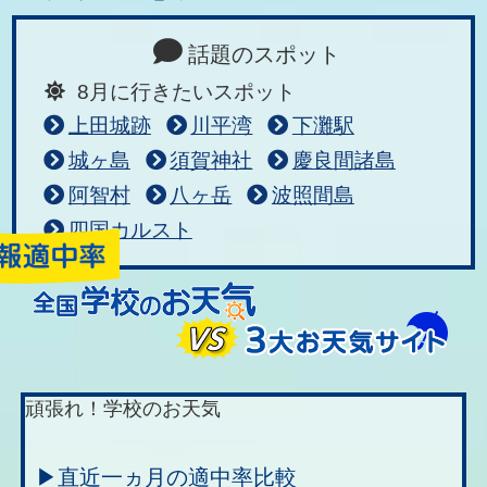
話題のスポット
8月に行きたいスポット
上田城跡
川平湾
下灘駅
城ヶ島
須賀神社
慶良間諸島
阿智村
八ヶ岳
波照間島
四国カルスト
頑張れ！学校のお天気
▶直近一ヵ月の適中率比較