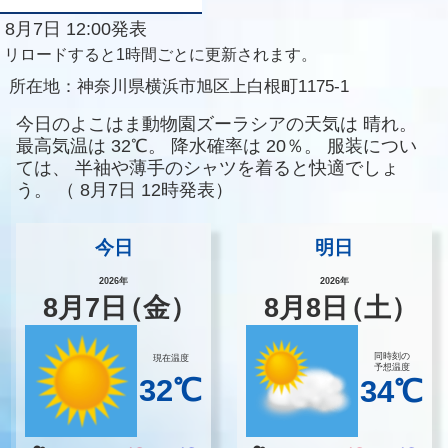
8月7日 12:00発表
リロードすると1時間ごとに更新されます。
所在地：
神奈川県横浜市旭区上白根町1175-1
今日のよこはま動物園ズーラシアの天気は
晴れ。
最高気温は
32℃。
降水確率は
20％。
服装につい
ては、
半袖や薄手のシャツを着ると快適でしょ
う。
（
8月7日 12時発表）
今日
明日
2026年
2026年
8
月
7
日
（金）
8
月
8
日
（土）
同時刻の
現在温度
予想温度
32℃
34℃