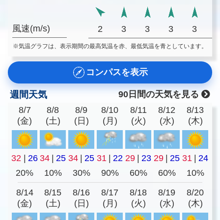
風速(m/s)
2
3
3
3
3
※気温グラフは、表示期間の最高気温を赤、最低気温を青としています。
コンパスを表示
週間天気
90日間の天気を見る
8/7
8/8
8/9
8/10
8/11
8/12
8/13
(金)
(土)
(日)
(月)
(火)
(水)
(木)
32
|
26
34
|
25
34
|
25
31
|
22
29
|
23
29
|
25
31
|
24
20%
10%
30%
90%
60%
60%
10%
8/14
8/15
8/16
8/17
8/18
8/19
8/20
(金)
(土)
(日)
(月)
(火)
(水)
(木)