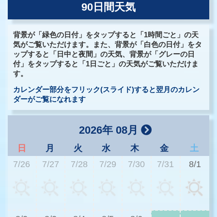
90日間天気
背景が「緑色の日付」をタップすると「1時間ごと」の天
気がご覧いただけます。また、背景が「白色の日付」をタ
ップすると「日中と夜間」の天気、背景が「グレーの日
付」をタップすると「1日ごと」の天気がご覧いただけま
す。
カレンダー部分をフリック(スライド)すると翌月のカレン
ダーがご覧になれます
2026年 08月
日
月
火
水
木
金
土
7/26
7/27
7/28
7/29
7/30
7/31
8/1
3