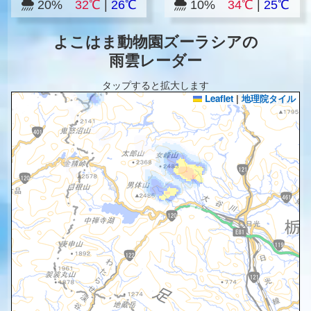
20%
32℃
|
26℃
10%
34℃
|
25℃
よこはま動物園ズーラシアの
雨雲レーダー
タップすると拡大します
Leaflet
|
地理院タイル