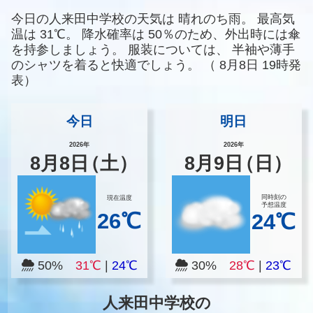
今日の人来田中学校の天気は
晴れのち雨。
最高気
温は
31℃。
降水確率は
50％のため、外出時には傘
を持参しましょう。
服装については、
半袖や薄手
のシャツを着ると快適でしょう。
（
8月8日 19時発
表）
今日
明日
2026年
2026年
8
月
8
日
（土）
8
月
9
日
（日）
同時刻の
現在温度
予想温度
26℃
24℃
50%
31℃
|
24℃
30%
28℃
|
23℃
人来田中学校の