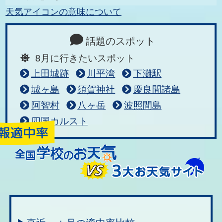
天気アイコンの意味について
話題のスポット
8月に行きたいスポット
上田城跡
川平湾
下灘駅
城ヶ島
須賀神社
慶良間諸島
阿智村
八ヶ岳
波照間島
四国カルスト