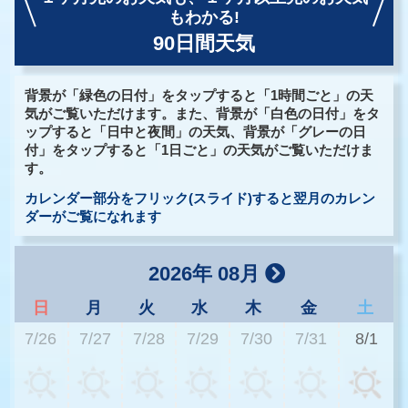
もわかる!
90日間天気
背景が「緑色の日付」をタップすると「1時間ごと」の天
気がご覧いただけます。また、背景が「白色の日付」をタ
ップすると「日中と夜間」の天気、背景が「グレーの日
付」をタップすると「1日ごと」の天気がご覧いただけま
す。
カレンダー部分をフリック(スライド)すると翌月のカレン
ダーがご覧になれます
2026年 08月
日
月
火
水
木
金
土
7/26
7/27
7/28
7/29
7/30
7/31
8/1
2