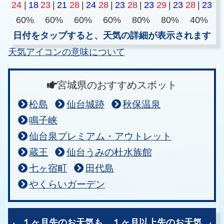
24
|
18
23
|
21
28
|
24
28
|
23
28
|
23
29
|
23
28
|
23
60%
60%
60%
60%
80%
80%
40%
日付をタップすると、天気の詳細が表示されます
天気アイコンの意味について
宮城県のおすすめスポット
松島
仙台城跡
秋保温泉
鳴子峡
仙台泉プレミアム・アウトレット
蔵王
仙台うみの杜水族館
七ヶ宿町
田代島
やくらいガーデン
１ヶ月先のお天気も、
１ヶ月以上先のお天気