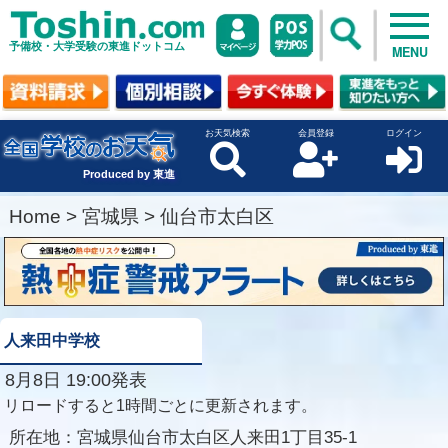
予備校・大学受験の東進ドットコム
MENU
お天気検索
会員登録
ログイン
Produced by 東進
Home
>
宮城県
>
仙台市太白区
人来田中学校
8月8日 19:00発表
リロードすると1時間ごとに更新されます。
所在地：
宮城県仙台市太白区人来田1丁目35-1