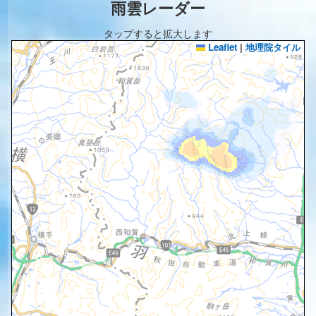
雨雲レーダー
タップすると拡大します
Leaflet
|
地理院タイル