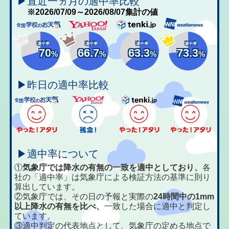
▶直近一ヵ月の適中率比較
※2026/07/09～2026/08/07集計の値
適中率
適中率
適中率
適中率
70
66.7
63.3
73.3
%
%
%
%
▶昨日の適中率比較
▶適中率について
①
気象庁では降水の有無の一致を適中としており、
各
社の「適中率」は気象庁による検証方法の基準に則り
算出しています。
②気象庁では、その日の予報と実際の
24時間中の1mm
以上降水の有無を比べ、
一致した場合に適中と判定し
ています。
③適中判定の代表地点として、気象庁の定める地点で