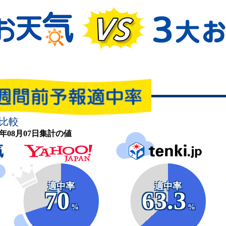
比較
26年08月07日集計の値
適中率
適中率
70
63.3
%
%