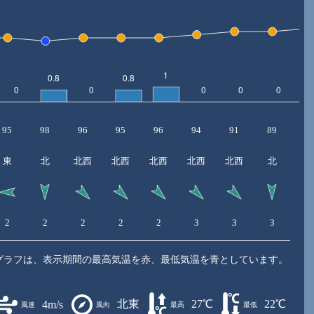
95
98
96
95
96
94
91
89
8
東
北
北西
北西
北西
北西
北西
北
北
2
2
2
2
2
3
3
3
4
グラフは、表示期間の最高気温を赤、最低気温を青としています。
北東
27℃
22℃
4m/s
風速
風向
最高
最低