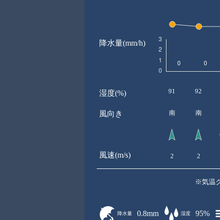
降水量(mm/h)
91
92
湿度(%)
南
南
風向き
風速(m/s)
2
2
※気温
0.8mm
95%
降水量
湿度