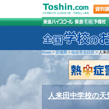
大学受験(大学入試)対策の塾・予備校なら東進
Home
>
宮城県
>
仙台市太白区
>
人来
人来田中学校の天