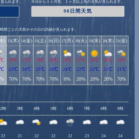
に見られます。
今日から１ヶ月先、１ヶ月以上先の天気が見られます。
90日間天気
1時間ごとの天気やその日の詳細が見られます。
(水)
(木)
(金)
(土)
(日)
(月)
(火)
(水)
(木)
(金)
13
14
15
16
17
18
19
20
21
7℃
28℃
27℃
28℃
28℃
28℃
27℃
28℃
26℃
24℃
2℃
23℃
24℃
23℃
24℃
24℃
22℃
22℃
21℃
21℃
0%
70%
70%
70%
70%
0%
20%
20%
20%
70%
2時
3時
4時
5時
6時
7時
8時
9時
10
22
21
22
22
22
23
24
24
2