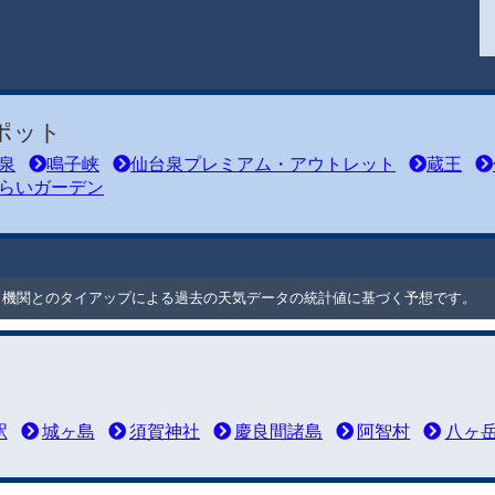
ポット
泉
鳴子峡
仙台泉プレミアム・アウトレット
蔵王
らいガーデン
ート機関とのタイアップによる過去の天気データの統計値に基づく予想です。
駅
城ヶ島
須賀神社
慶良間諸島
阿智村
八ヶ