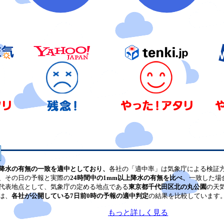
降水の有無の一致を適中としており、
各社の「適中率」は気象庁による検証
、その日の予報と実際の
24時間中の1mm以上降水の有無を比べ、
一致した場
代表地点として、気象庁の定める地点である
東京都千代田区北の丸公園
の天
は、
各社が公開している7日前0時の予報の適中判定
の結果を比較しています
もっと詳しく見る