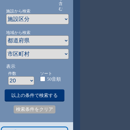
含
む
施設から検索
地域から検索
表示
件数
ソート
50音順
以上の条件で検索する
検索条件をクリア