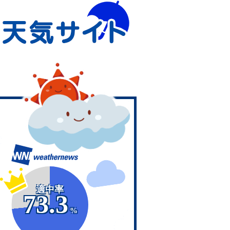
適中率
73.3
%