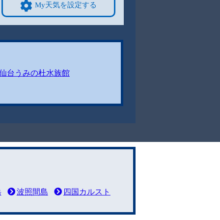
My天気を設定する
仙台うみの杜水族館
岳
波照間島
四国カルスト