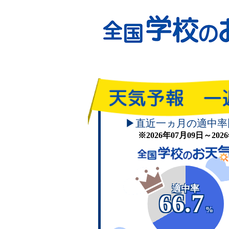
▶直近一ヵ月の適中率
※2026年07月09日～20
適中率
66.7
%