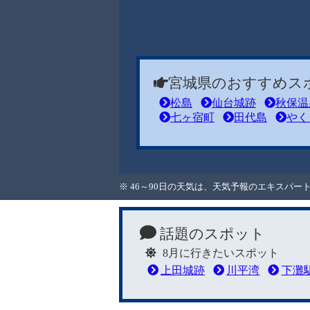
宮城県のおすすめス
松島
仙台城跡
秋保温
七ヶ宿町
田代島
やく
※ 46～90日の天気は、天気予報のエキスパ
話題のスポット
8月に行きたいスポット
上田城跡
川平湾
下灘