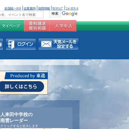
全国統一ﾃｽﾄ
企業案内
採用情報
ｻｲﾄﾏｯﾌﾟ
ﾆｭｰｽﾘﾘｰｽ
人来田中学校の
雨雲レーダー
クリックすると拡大します