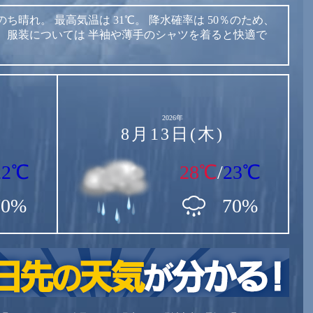
のち晴れ。
最高気温は
31℃。
降水確率は
50％のため、
。
服装については
半袖や薄手のシャツを着ると快適で
2026年
8月13日(木)
22℃
28℃
/
23℃
70%
70%