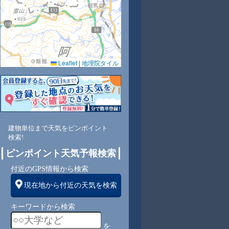
Leaflet
|
地理院タイル
6
84
83
81
79
77
83
85
88
東
東
東
東
東
東
東
東
北東
建物単位まで天気をピンポイント
検索!
ピンポイント天気予報検索
4
5
5
4
4
4
3
3
付近のGPS情報から検索
現在地から付近の天気を検索
キーワードから検索
を