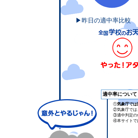
▶昨日の適中率比較
適中率について
①
気象庁では
②気象庁では
③適中判定の
④本サイトで