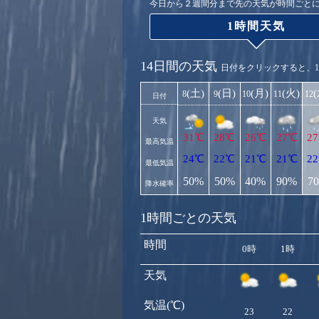
今日から２週間分まで先の天気が時間ごと
1時間天気
14日間の天気
日付をクリックすると、
(土)
(日)
(月)
(火)
8
9
10
11
12
日付
天気
31℃
28℃
26℃
27℃
2
最高気温
24℃
22℃
21℃
21℃
2
最低気温
50%
50%
40%
90%
7
降水確率
1時間ごとの天気
時間
0時
1時
天気
気温(℃)
23
22