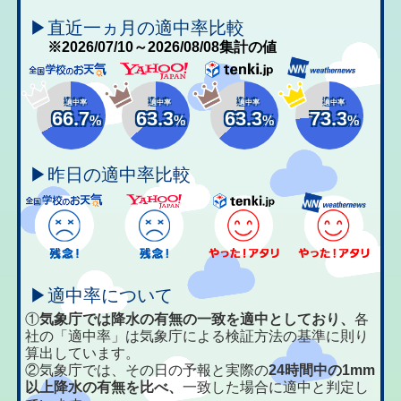
▶直近一ヵ月の適中率比較
※2026/07/10～2026/08/08集計の値
適中率
適中率
適中率
適中率
66.7
63.3
63.3
73.3
%
%
%
%
▶昨日の適中率比較
▶適中率について
①
気象庁では降水の有無の一致を適中としており、
各
社の「適中率」は気象庁による検証方法の基準に則り
算出しています。
②気象庁では、その日の予報と実際の
24時間中の1mm
以上降水の有無を比べ、
一致した場合に適中と判定し