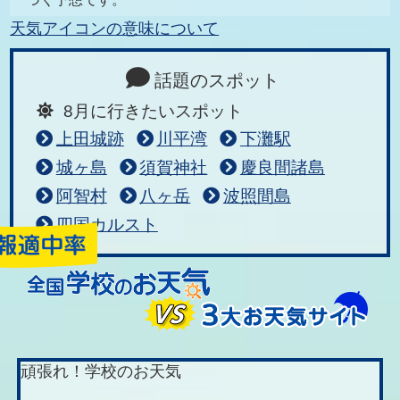
天気アイコンの意味について
話題のスポット
8月に行きたいスポット
上田城跡
川平湾
下灘駅
城ヶ島
須賀神社
慶良間諸島
阿智村
八ヶ岳
波照間島
四国カルスト
頑張れ！学校のお天気