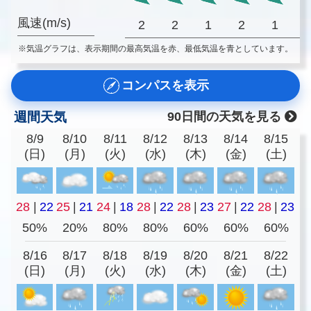
風速(m/s)
2
2
1
2
1
※気温グラフは、表示期間の最高気温を赤、最低気温を青としています。
コンパスを表示
週間天気
90日間の天気を見る
8/9
8/10
8/11
8/12
8/13
8/14
8/15
(日)
(月)
(火)
(水)
(木)
(金)
(土)
28
|
22
25
|
21
24
|
18
28
|
22
28
|
23
27
|
22
28
|
23
50%
20%
80%
80%
60%
60%
60%
8/16
8/17
8/18
8/19
8/20
8/21
8/22
(日)
(月)
(火)
(水)
(木)
(金)
(土)