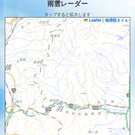
雨雲レーダー
タップすると拡大します
Leaflet
|
地理院タイル