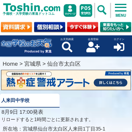
予備校・大学受験の東進ドットコム
MENU
お天気検索
会員登録
ログイン
Produced by 東進
Home
>
宮城県
>
仙台市太白区
人来田中学校
8月9日 17:00発表
リロードすると1時間ごとに更新されます。
所在地：
宮城県仙台市太白区人来田1丁目35-1