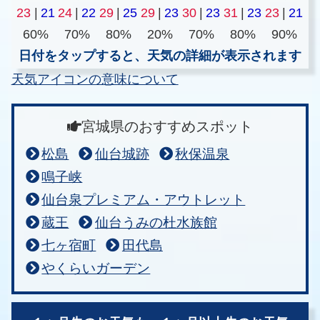
23
|
21
24
|
22
29
|
25
29
|
23
30
|
23
31
|
23
23
|
21
60%
70%
80%
20%
70%
80%
90%
日付をタップすると、天気の詳細が表示されます
天気アイコンの意味について
宮城県のおすすめスポット
松島
仙台城跡
秋保温泉
鳴子峡
仙台泉プレミアム・アウトレット
蔵王
仙台うみの杜水族館
七ヶ宿町
田代島
やくらいガーデン