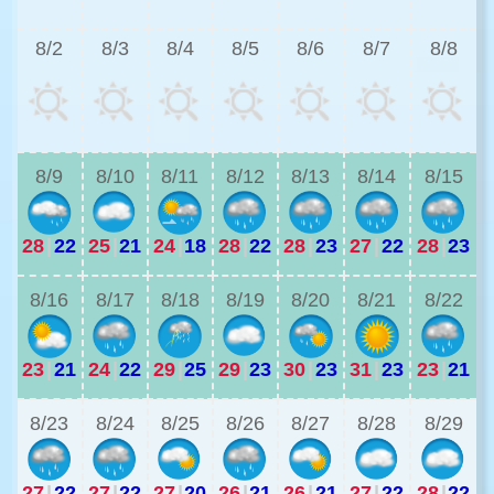
8/2
8/3
8/4
8/5
8/6
8/7
8/8
2
8/9
8/10
8/11
8/12
8/13
8/14
8/15
28
|
22
25
|
21
24
|
18
28
|
22
28
|
23
27
|
22
28
|
23
2
8/16
8/17
8/18
8/19
8/20
8/21
8/22
23
|
21
24
|
22
29
|
25
29
|
23
30
|
23
31
|
23
23
|
21
2
8/23
8/24
8/25
8/26
8/27
8/28
8/29
27
|
22
27
|
22
27
|
20
26
|
21
26
|
21
27
|
22
28
|
22
2