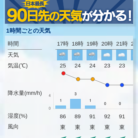
1時間ごとの天気
時間
17時
18時
19時
20時
21時
2
天気
気温(℃)
25
24
24
23
23
2
降水量(mm/h)
湿度(%)
86
89
91
92
91
9
風向
東
東
東
東
東