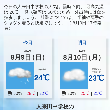
今日の人来田中学校の天気は
曇時々雨。
最高気温
は
28℃。
降水確率は
50％のため、外出時には傘を
持参しましょう。
服装については、
半袖や薄手の
シャツを着ると快適でしょう。
（
8月9日 17時発
表）
今日
明日
2026年
2026年
8
月
9
日
（日）
8
月
10
日
（月）
同時刻の
現在温度
予想温度
24℃
23℃
50%
28℃
|
22℃
20%
25℃
|
21℃
人来田中学校の