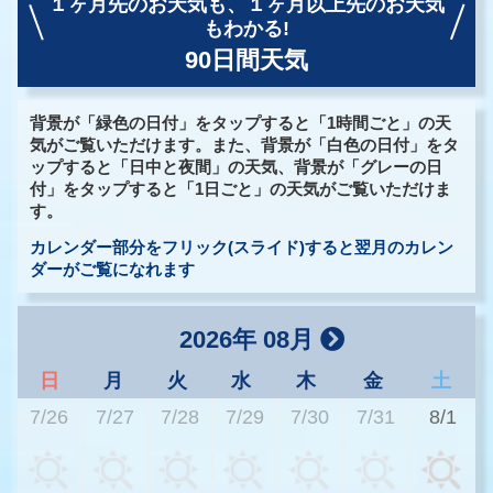
１ヶ月先のお天気も、
１ヶ月以上先のお天気
もわかる!
90日間天気
背景が「緑色の日付」をタップすると「1時間ごと」の天
気がご覧いただけます。また、背景が「白色の日付」をタ
ップすると「日中と夜間」の天気、背景が「グレーの日
付」をタップすると「1日ごと」の天気がご覧いただけま
す。
カレンダー部分をフリック(スライド)すると翌月のカレン
ダーがご覧になれます
2026年 08月
日
月
火
水
木
金
土
7/26
7/27
7/28
7/29
7/30
7/31
8/1
2