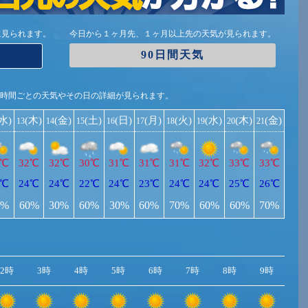
に見られます。
今日から１ヶ月先、１ヶ月以上先の天気が見られます。
90日間天気
1時間ごとの天気やその日の詳細が見られます。
(水)
(木)
(金)
(土)
(日)
(月)
(火)
(水)
(木)
(金)
13
14
15
16
17
18
19
20
21
1℃
32℃
32℃
30℃
31℃
31℃
31℃
32℃
33℃
33℃
5℃
24℃
24℃
22℃
24℃
23℃
24℃
24℃
25℃
26℃
0%
60%
30%
60%
30%
60%
70%
60%
60%
70%
2時
3時
4時
5時
6時
7時
8時
9時
10