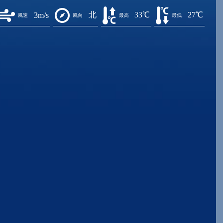
北
33℃
27℃
3m/s
風速
風向
最高
最低