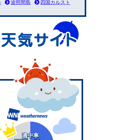
岳
波照間島
四国カルスト
適中率