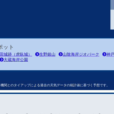
ポット
田城跡（虎臥城）
生野銀山
山陰海岸ジオパーク
神
大蔵海岸公園
ート機関とのタイアップによる過去の天気データの統計値に基づく予想です。