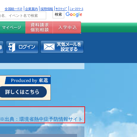
全国統一ﾃｽﾄ
企業案内
採用情報
ｻｲﾄﾏｯﾌﾟ
ﾆｭｰｽﾘﾘｰｽ
※出典：環境省熱中症予防情報サイト