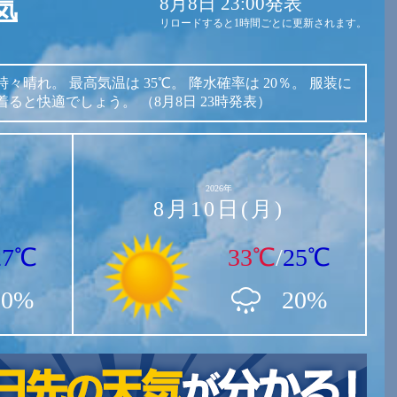
8月8日 23:00発表
気
リロードすると1時間ごとに更新されます。
時々晴れ。
最高気温は
35℃。
降水確率は
20％。
服装に
着ると快適でしょう。
（8月8日 23時発表）
2026年
8月10日(月)
27℃
33℃
/
25℃
50%
20%