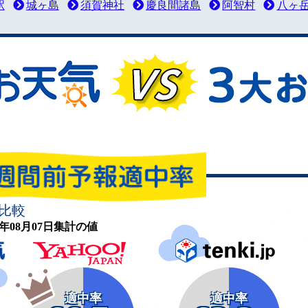
駅
城ヶ島
須賀神社
慶良間諸島
阿智村
八ヶ
比較
26年08月07日集計の値
適中率
適中率