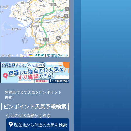
1
32
33
33
33
33
32
32
32
Leaflet
|
地理院タイル
6
76
75
74
76
79
78
76
74
南
南
南
西
北西
北西
北西
北西
北
建物単位まで天気をピンポイント
検索!
1
2
1
1
1
2
2
3
ピンポイント天気予報検索
付近のGPS情報から検索
現在地から付近の天気を検索