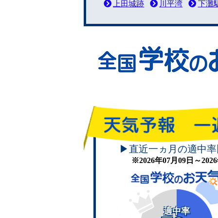
上田城跡
川平湾
下灘
▶直近一ヵ月の適中率
※2026年07月09日～20
適中率