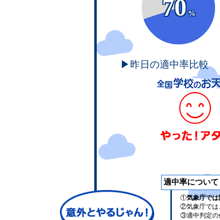
70
%
▶昨日の適中率比較
適中率について
①
気象庁では
②気象庁では
③適中判定の