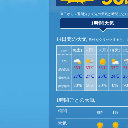
今日から２週間分まで先の天気が時間ごと
1時間天気
14日間の天気
日付をクリックすると、
(土)
(日)
(月)
(火)
8
9
10
11
12
日付
天気
35℃
33℃
33℃
33℃
3
最高気温
27℃
27℃
25℃
24℃
2
最低気温
20%
50%
20%
0%
9
降水確率
1時間ごとの天気
時間
0時
1時
天気