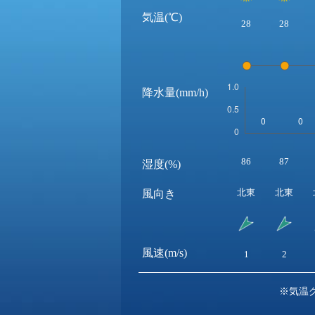
気温(℃)
28
28
降水量(mm/h)
86
87
湿度(%)
北東
北東
風向き
風速(m/s)
1
2
※気温