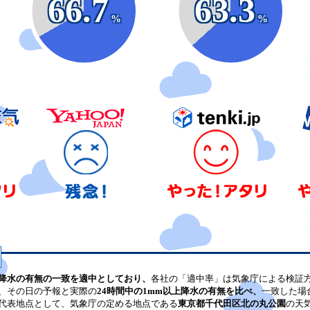
66.7
63.3
%
%
降水の有無の一致を適中としており、
各社の「適中率」は気象庁による検証
、その日の予報と実際の
24時間中の1mm以上降水の有無を比べ、
一致した場
代表地点として、気象庁の定める地点である
東京都千代田区北の丸公園
の天