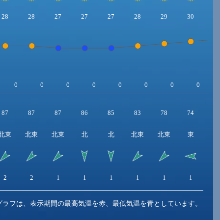
28
28
27
27
27
28
29
30
3
87
87
87
86
85
83
78
74
7
北東
北東
北東
北
北
北東
北東
東
東
2
2
1
1
1
1
1
1
1
グラフは、表示期間の最高気温を赤、最低気温を青としています。