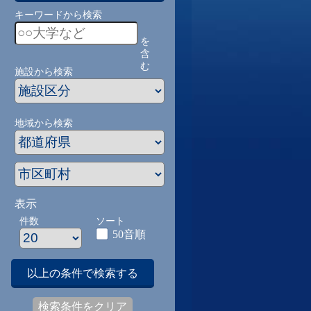
キーワードから検索
を
含
む
施設から検索
地域から検索
表示
件数
ソート
50音順
以上の条件で検索する
検索条件をクリア