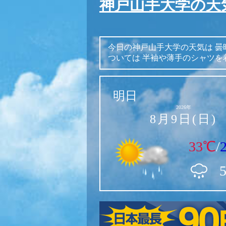
神戸山手大学の天
今日の神戸山手大学の天気は
曇
ついては
半袖や薄手のシャツを
明日
2026年
8月9日(日)
33℃
/