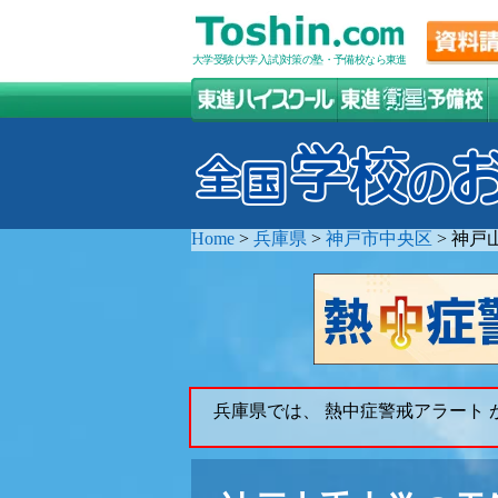
大学受験(大学入試)対策の塾・予備校なら東進
Home
>
兵庫県
>
神戸市中央区
>
神戸
兵庫県では、 熱中症警戒アラート