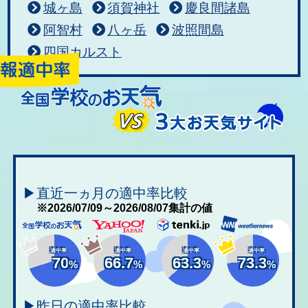
城ヶ島
須賀神社
慶良間諸島
阿智村
八ヶ岳
波照間島
四国カルスト
▶直近一ヵ月の適中率比較
※2026/07/09～2026/08/07集計の値
適中率
適中率
適中率
適中率
70
66.7
63.3
73.3
%
%
%
%
▶昨日の適中率比較