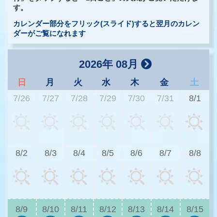
す。
カレンダー部分をフリック(スライド)すると翌月のカレン
ダーがご覧になれます
2026年 08月
日
月
火
水
木
金
土
7/26
7/27
7/28
7/29
7/30
7/31
8/1
3
8/2
8/3
8/4
8/5
8/6
8/7
8/8
3
8/9
8/10
8/11
8/12
8/13
8/14
8/15