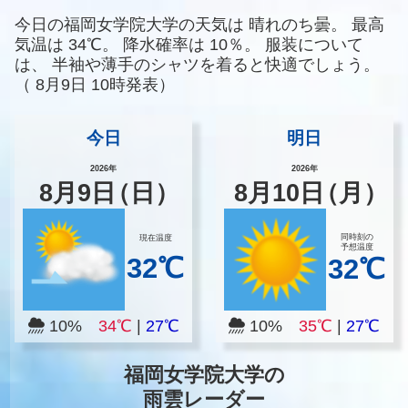
今日の福岡女学院大学の天気は
晴れのち曇。
最高
気温は
34℃。
降水確率は
10％。
服装について
は、
半袖や薄手のシャツを着ると快適でしょう。
（
8月9日 10時発表）
今日
明日
2026年
2026年
8
月
9
日
（日）
8
月
10
日
（月）
同時刻の
現在温度
予想温度
32℃
32℃
10%
34℃
|
27℃
10%
35℃
|
27℃
福岡女学院大学の
雨雲レーダー