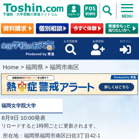
予備校・大学受験の東進ドットコム
MENU
お天気検索
会員登録
ログイン
Produced by 東進
Home
>
福岡県
>
福岡市南区
福岡女学院大学
8月9日 10:00発表
リロードすると1時間ごとに更新されます。
所在地：
福岡県福岡市南区曰佐3丁目42-1