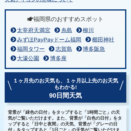
福岡県のおすすめスポット
太宰府天満宮
糸島
柳川
みずほPayPayドーム福岡
櫛田神社
福岡タワー
志賀島
博多阪急
大濠公園
博多座
１ヶ月先のお天気も、
１ヶ月以上先のお天気
もわかる!
90日間天気
背景が「緑色の日付」をタップすると「1時間ごと」の天
気がご覧いただけます。また、背景が「白色の日付」をタ
ップすると「日中と夜間」の天気、背景が「グレーの日
付」をタップすると「1日ごと」の天気がご覧いただけま