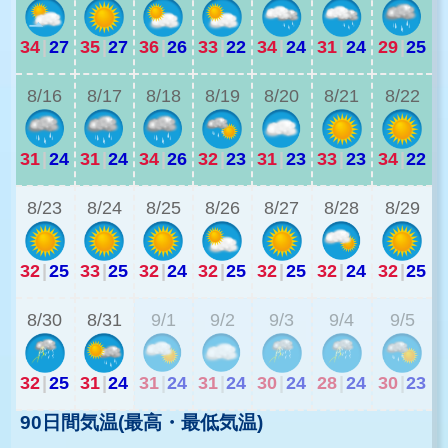
34
|
27
35
|
27
36
|
26
33
|
22
34
|
24
31
|
24
29
|
25
2
8/16
8/17
8/18
8/19
8/20
8/21
8/22
31
|
24
31
|
24
34
|
26
32
|
23
31
|
23
33
|
23
34
|
22
2
8/23
8/24
8/25
8/26
8/27
8/28
8/29
32
|
25
33
|
25
32
|
24
32
|
25
32
|
25
32
|
24
32
|
25
2
8/30
8/31
9/1
9/2
9/3
9/4
9/5
32
|
25
31
|
24
31
|
24
31
|
24
30
|
24
28
|
24
30
|
23
90日間気温(最高・最低気温)