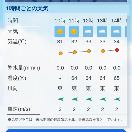
1時間ごとの天気
時間
10時
11時
12時
13時
14時
1
天気
気温(℃)
31
32
33
33
34
3
降水量(mm/h)
0.0
0.0
0.0
0.0
0.0
0
湿度(%)
-
64
64
64
65
6
風向
東
東
東
東
東
風速(m/s)
3
2
2
2
2
※気温グラフは、表示期間の最高気温を赤、最低気温を青としています。