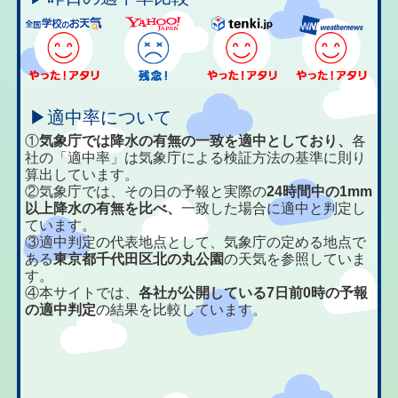
▶適中率について
①
気象庁では降水の有無の一致を適中としており、
各
社の「適中率」は気象庁による検証方法の基準に則り
算出しています。
②気象庁では、その日の予報と実際の
24時間中の1mm
以上降水の有無を比べ、
一致した場合に適中と判定し
ています。
③適中判定の代表地点として、気象庁の定める地点で
ある
東京都千代田区北の丸公園
の天気を参照していま
す。
④本サイトでは、
各社が公開している7日前0時の予報
の適中判定
の結果を比較しています。