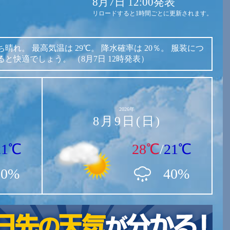
8月7日 12:00発表
リロードすると1時間ごとに更新されます。
ち晴れ。
最高気温は
29℃。
降水確率は
20％。
服装につ
ると快適でしょう。
（8月7日 12時発表）
2026年
8月9日(日)
21℃
28℃
/
21℃
30%
40%