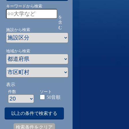
キーワードから検索
を
含
む
施設から検索
地域から検索
表示
件数
ソート
50音順
以上の条件で検索する
検索条件をクリア