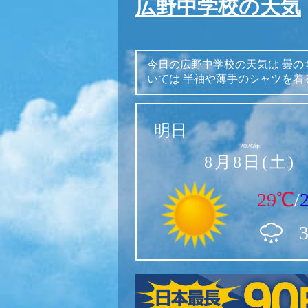
広野中学校の天気
今日の広野中学校の天気は
曇の
いては
半袖や薄手のシャツを着
明日
2026年
8月8日(土)
29℃
/