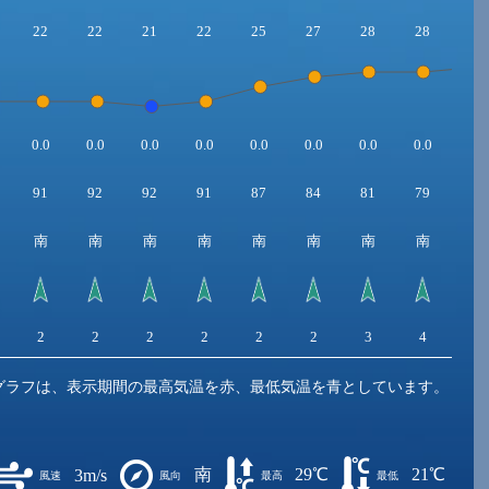
22
22
21
22
25
27
28
28
29
0.0
0.0
0.0
0.0
0.0
0.0
0.0
0.0
0.0
91
92
92
91
87
84
81
79
76
南
南
南
南
南
南
南
南
南
2
2
2
2
2
2
3
4
3
グラフは、表示期間の最高気温を赤、最低気温を青としています。
南
29℃
21℃
3m/s
風速
風向
最高
最低