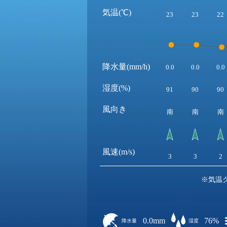
気温(℃)
23
23
22
降水量(mm/h)
0.0
0.0
0.0
湿度(%)
91
90
90
風向き
南
南
南
風速(m/s)
3
3
2
※気温
0.0mm
76%
降水量
湿度