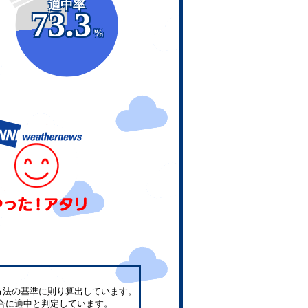
適中率
73.3
%
方法の基準に則り算出しています。
合に適中と判定しています。