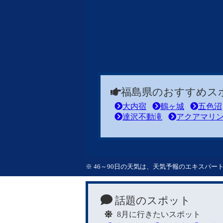
福島県のおすすめス
大内宿
鶴ヶ城
五色沼
達沢不動滝
アクアマリ
※ 46～90日の天気は、天気予報のエキスパ
話題のスポット
8月に行きたいスポット