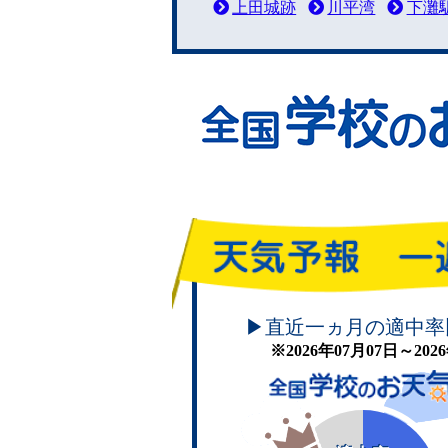
上田城跡
川平湾
下灘
頑張れ！学校のお天気
▶直近一ヵ月の適中率
※2026年07月07日～20