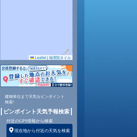
29
29
29
29
28
28
27
26
25
0.0
0.0
0.0
0.0
0.0
0.0
0.0
0.0
0.0
75
76
75
77
78
79
81
82
81
Leaflet
|
地理院タイル
東南
南
南
南
南
南
南
南
南
4
3
3
3
3
3
2
2
2
建物単位まで天気をピンポイント
検索!
ピンポイント天気予報検索
付近のGPS情報から検索
現在地から付近の天気を検索