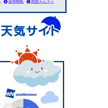
岳
波照間島
四国カルスト