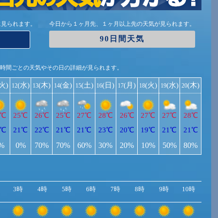
に見られます。
今日から１ヶ月先、１ヶ月以上先の天気が見られます。
90日間天気
1時間ごとの天気やその日の詳細が見られます。
(火)
(水)
(木)
(金)
(土)
(日)
(月)
(火)
(水)
(木)
12
13
14
15
16
17
18
19
20
7℃
25℃
26℃
25℃
27℃
28℃
26℃
27℃
27℃
28℃
1℃
21℃
22℃
21℃
21℃
23℃
20℃
19℃
21℃
21℃
%
0%
70%
70%
60%
30%
20%
10%
50%
80%
3時
4時
5時
6時
7時
8時
9時
10時
11