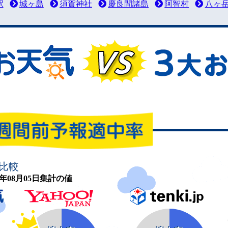
駅
城ヶ島
須賀神社
慶良間諸島
阿智村
八ヶ
比較
26年08月05日集計の値