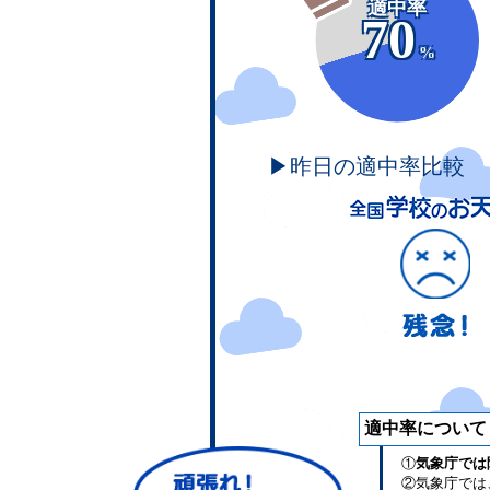
適中率
70
%
▶昨日の適中率比較
適中率について
①
気象庁では
②気象庁では