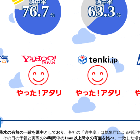
適中率
適中率
76.7
63.3
%
%
降水の有無の一致を適中としており、
各社の「適中率」は気象庁による検証
、その日の予報と実際の
24時間中の1mm以上降水の有無を比べ、
一致した場