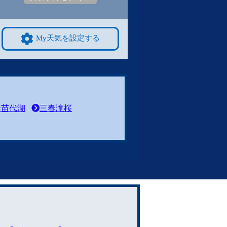
My天気を設定する
猪苗代湖
三春滝桜