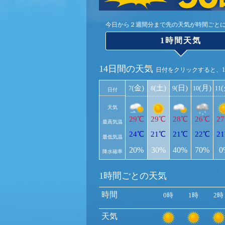
今日から２週間分まで先の天気が時間ごと
1時間天気
14日間の天気
日付をクリックすると、
(金)
(土)
(日)
(月)
7
8
9
10
11
日付
天気
29℃
29℃
28℃
26℃
2
最高気温
24℃
21℃
21℃
22℃
2
最低気温
20%
30%
40%
70%
0
降水確率
1時間ごとの天気
時間
0時
1時
2時
天気