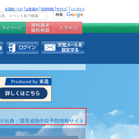
全国統一ﾃｽﾄ
企業案内
採用情報
ｻｲﾄﾏｯﾌﾟ
ﾆｭｰｽﾘﾘｰｽ
※出典：環境省熱中症予防情報サイト