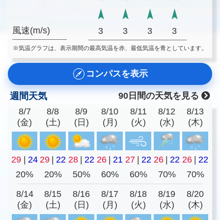
風速(m/s)
3
3
3
3
※気温グラフは、表示期間の最高気温を赤、最低気温を青としています。
コンパスを表示
週間天気
90日間の天気を見る
8/7
8/8
8/9
8/10
8/11
8/12
8/13
(金)
(土)
(日)
(月)
(火)
(水)
(木)
29
|
24
29
|
22
28
|
22
26
|
21
27
|
22
26
|
22
26
|
22
20%
20%
50%
60%
60%
70%
70%
8/14
8/15
8/16
8/17
8/18
8/19
8/20
(金)
(土)
(日)
(月)
(火)
(水)
(木)