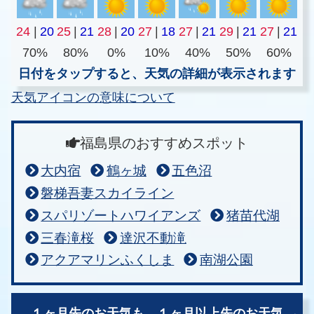
24
|
20
25
|
21
28
|
20
27
|
18
27
|
21
29
|
21
27
|
21
70%
80%
0%
10%
40%
50%
60%
日付をタップすると、天気の詳細が表示されます
天気アイコンの意味について
福島県のおすすめスポット
大内宿
鶴ヶ城
五色沼
磐梯吾妻スカイライン
スパリゾートハワイアンズ
猪苗代湖
三春滝桜
達沢不動滝
アクアマリンふくしま
南湖公園
１ヶ月先のお天気も、
１ヶ月以上先のお天気