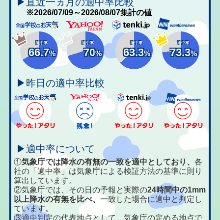
▶直近一ヵ月の適中率比較
※2026/07/09～2026/08/07集計の値
適中率
適中率
適中率
適中率
66.7
70
63.3
73.3
%
%
%
%
▶昨日の適中率比較
▶適中率について
①
気象庁では降水の有無の一致を適中としており、
各
社の「適中率」は気象庁による検証方法の基準に則り
算出しています。
②気象庁では、その日の予報と実際の
24時間中の1mm
以上降水の有無を比べ、
一致した場合に適中と判定し
ています。
③適中判定の代表地点として、気象庁の定める地点で