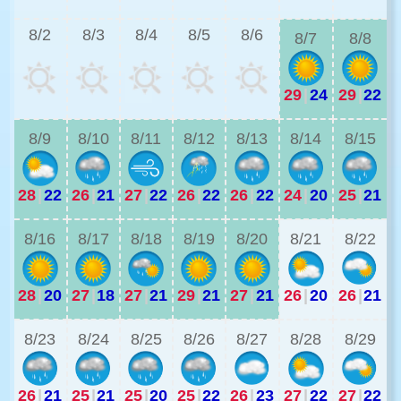
8/2
8/3
8/4
8/5
8/6
8/7
8/8
29
|
24
29
|
22
2
8/9
8/10
8/11
8/12
8/13
8/14
8/15
28
|
22
26
|
21
27
|
22
26
|
22
26
|
22
24
|
20
25
|
21
2
8/16
8/17
8/18
8/19
8/20
8/21
8/22
28
|
20
27
|
18
27
|
21
29
|
21
27
|
21
26
|
20
26
|
21
2
8/23
8/24
8/25
8/26
8/27
8/28
8/29
26
|
21
25
|
21
25
|
20
25
|
22
26
|
23
27
|
22
27
|
22
2