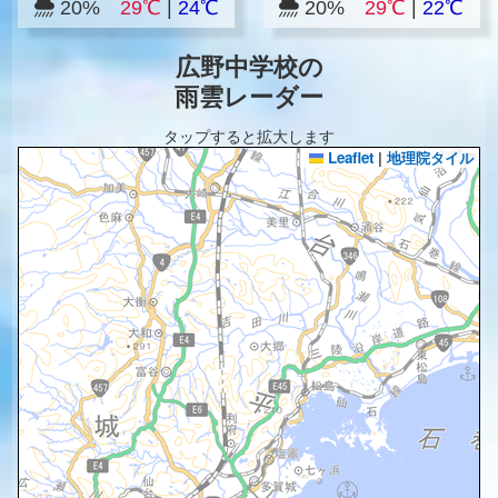
20%
29℃
|
24℃
20%
29℃
|
22℃
広野中学校の
雨雲レーダー
タップすると拡大します
Leaflet
|
地理院タイル