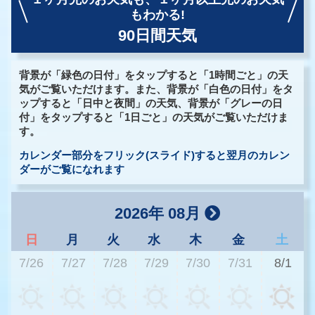
もわかる!
90日間天気
背景が「緑色の日付」をタップすると「1時間ごと」の天
気がご覧いただけます。また、背景が「白色の日付」をタ
ップすると「日中と夜間」の天気、背景が「グレーの日
付」をタップすると「1日ごと」の天気がご覧いただけま
す。
カレンダー部分をフリック(スライド)すると翌月のカレン
ダーがご覧になれます
2026年 08月
日
月
火
水
木
金
土
7/26
7/27
7/28
7/29
7/30
7/31
8/1
2