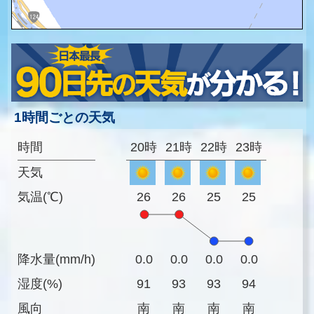
1時間ごとの天気
時間
20時
21時
22時
23時
天気
気温(℃)
26
26
25
25
降水量(mm/h)
0.0
0.0
0.0
0.0
湿度(%)
91
93
93
94
風向
南
南
南
南