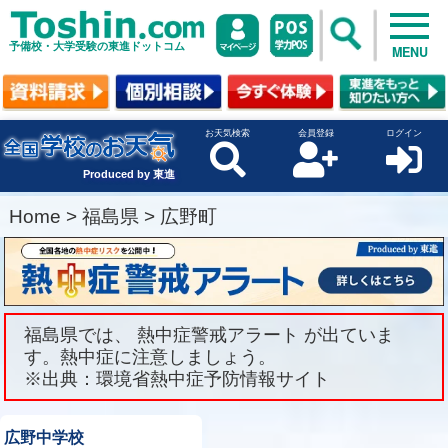
予備校・大学受験の東進ドットコム
MENU
お天気検索
会員登録
ログイン
Produced by 東進
Home
>
福島県
>
広野町
福島県では、 熱中症警戒アラート が出ていま
す。熱中症に注意しましょう。
※出典：環境省熱中症予防情報サイト
広野中学校