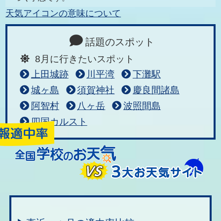
天気アイコンの意味について
話題のスポット
8月に行きたいスポット
上田城跡
川平湾
下灘駅
城ヶ島
須賀神社
慶良間諸島
阿智村
八ヶ岳
波照間島
四国カルスト