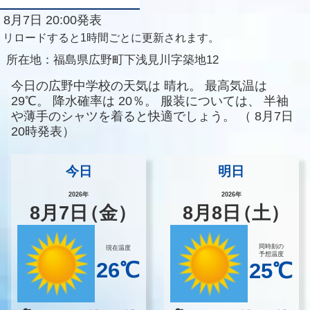
8月7日 20:00発表
リロードすると1時間ごとに更新されます。
所在地：
福島県広野町下浅見川字築地12
今日の広野中学校の天気は
晴れ。
最高気温は
29℃。
降水確率は
20％。
服装については、
半袖
や薄手のシャツを着ると快適でしょう。
（
8月7日
20時発表）
今日
明日
2026年
2026年
8
月
7
日
（金）
8
月
8
日
（土）
同時刻の
現在温度
予想温度
26℃
25℃