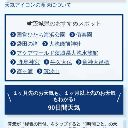
天気アイコンの意味について
茨城県のおすすめスポット
国営ひたち海浜公園
偕楽園
袋田の滝
大洗磯前神社
アクアワールド茨城県大洗水族館
鹿島神宮
牛久大仏
竜神大吊橋
霞ヶ浦
筑波山
１ヶ月先のお天気も、
１ヶ月以上先のお天気
もわかる!
90日間天気
背景が「緑色の日付」をタップすると「1時間ごと」の天