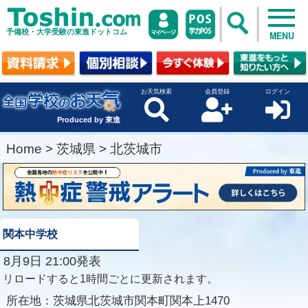
予備校・大学受験の東進ドットコム
MENU
お天気検索
会員登録
ログイン
Produced by 東進
Home
>
茨城県
>
北茨城市
関本中学校
8月9日 21:00発表
リロードすると1時間ごとに更新されます。
所在地：
茨城県北茨城市関本町関本上1470