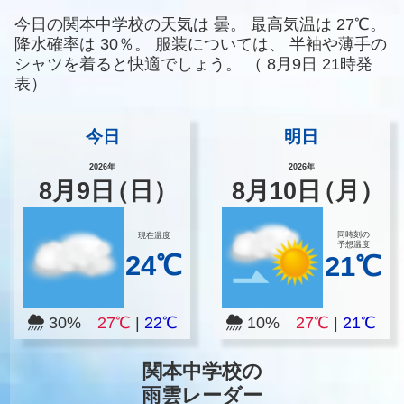
今日の関本中学校の天気は
曇。
最高気温は
27℃。
降水確率は
30％。
服装については、
半袖や薄手の
シャツを着ると快適でしょう。
（
8月9日 21時発
表）
今日
明日
2026年
2026年
8
月
9
日
（日）
8
月
10
日
（月）
同時刻の
現在温度
予想温度
24℃
21℃
30%
27℃
|
22℃
10%
27℃
|
21℃
関本中学校の
雨雲レーダー