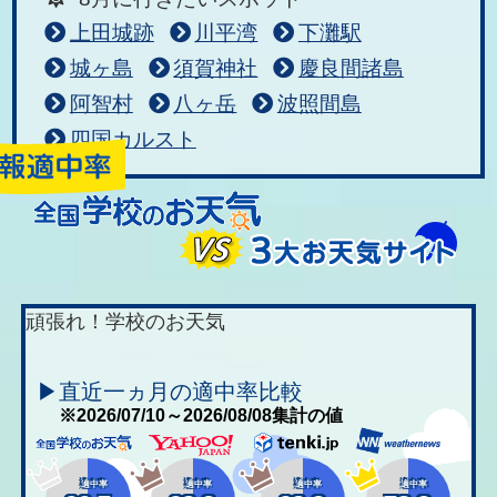
上田城跡
川平湾
下灘駅
城ヶ島
須賀神社
慶良間諸島
阿智村
八ヶ岳
波照間島
四国カルスト
頑張れ！学校のお天気
▶直近一ヵ月の適中率比較
※2026/07/10～2026/08/08集計の値
適中率
適中率
適中率
適中率