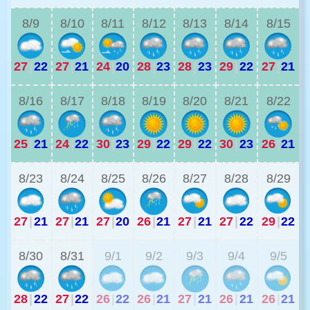
8/9
8/10
8/11
8/12
8/13
8/14
8/15
27
|
22
27
|
21
24
|
20
28
|
23
28
|
23
29
|
22
27
|
21
2
8/16
8/17
8/18
8/19
8/20
8/21
8/22
25
|
21
24
|
22
30
|
23
29
|
22
29
|
22
30
|
23
26
|
21
2
8/23
8/24
8/25
8/26
8/27
8/28
8/29
27
|
21
27
|
21
27
|
20
26
|
21
27
|
21
27
|
22
29
|
22
2
8/30
8/31
9/1
9/2
9/3
9/4
9/5
28
|
22
27
|
22
26
|
22
26
|
21
27
|
21
26
|
21
26
|
21