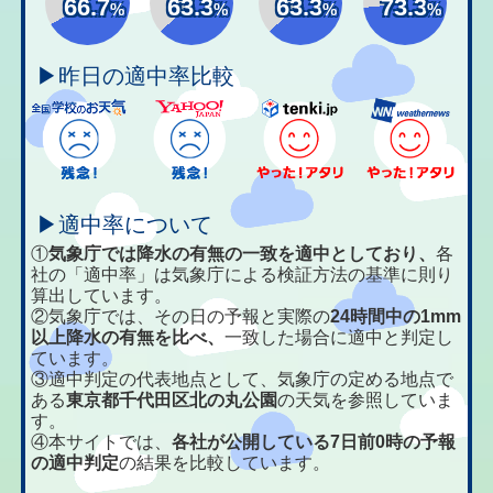
66.7
63.3
63.3
73.3
%
%
%
%
▶昨日の適中率比較
▶適中率について
①
気象庁では降水の有無の一致を適中としており、
各
社の「適中率」は気象庁による検証方法の基準に則り
算出しています。
②気象庁では、その日の予報と実際の
24時間中の1mm
以上降水の有無を比べ、
一致した場合に適中と判定し
ています。
③適中判定の代表地点として、気象庁の定める地点で
ある
東京都千代田区北の丸公園
の天気を参照していま
す。
④本サイトでは、
各社が公開している7日前0時の予報
の適中判定
の結果を比較しています。