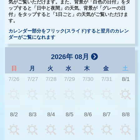
気がご覧いただけます。また、背景が「白色の日付」をタ
ップすると「日中と夜間」の天気、背景が「グレーの日
付」をタップすると「1日ごと」の天気がご覧いただけま
す。
カレンダー部分をフリック(スライド)すると翌月のカレン
ダーがご覧になれます
2026年 08月
日
月
火
水
木
金
土
7/26
7/27
7/28
7/29
7/30
7/31
8/1
2
8/2
8/3
8/4
8/5
8/6
8/7
8/8
2