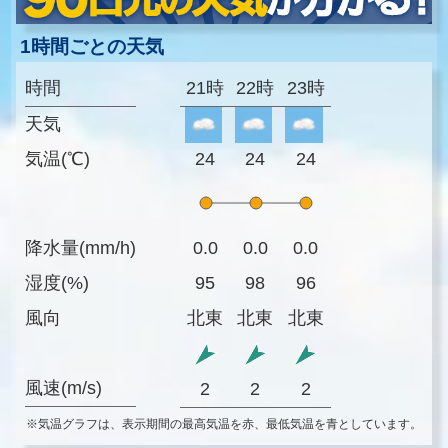
1時間ごとの天気
時間
21時
22時
23時
天気
気温(℃)
24
24
24
降水量(mm/h)
0.0
0.0
0.0
湿度(%)
95
98
96
風向
北東
北東
北東
風速(m/s)
2
2
2
※気温グラフは、表示期間の最高気温を赤、最低気温を青としています。