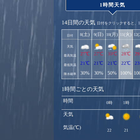
1時間天気
14日間の天気
日付をクリックすると、
(土)
(日)
(月)
(火)
8
9
10
11
12
日付
天気
27℃
27℃
30℃
28℃
2
最高気温
21℃
21℃
21℃
22℃
2
最低気温
30%
30%
50%
100%
10
降水確率
1時間ごとの天気
時間
0時
1時
天気
気温(℃)
22
21