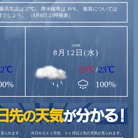
最高気温は
27℃。
降水確率は
30％。
服装については
適でしょう。
（8月8日 23時発表）
2026年
8月12日(水)
22℃
29℃
/
23℃
00%
100%
に見られます。
今日から１ヶ月先、１ヶ月以上先の天気が見られます。