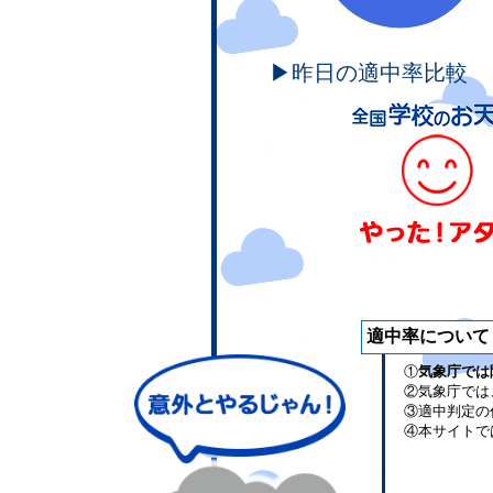
▶昨日の適中率比較
適中率について
①
気象庁では
②気象庁では
③適中判定の
④本サイトで