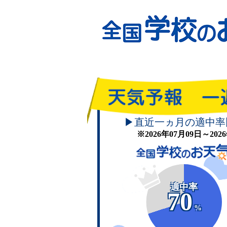
▶直近一ヵ月の適中率
※2026年07月09日～20
適中率
70
%