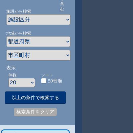
含
む
施設から検索
地域から検索
表示
件数
ソート
50音順
以上の条件で検索する
検索条件をクリア