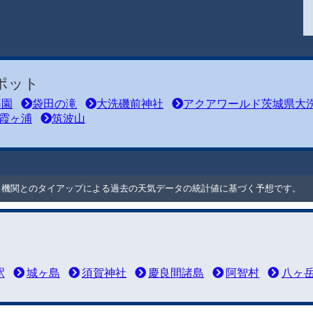
ポット
楽園
袋田の滝
大洗磯前神社
アクアワールド茨城県大
霞ヶ浦
筑波山
ート機関とのタイアップによる過去の天気データの統計値に基づく予想です。
駅
城ヶ島
須賀神社
慶良間諸島
阿智村
八ヶ