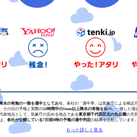
降水の有無の一致を適中としており、
各社の「適中率」は気象庁による検証
、その日の予報と実際の
24時間中の1mm以上降水の有無を比べ、
一致した場
代表地点として、気象庁の定める地点である
東京都千代田区北の丸公園
の天
は、
各社が公開している7日前0時の予報の適中判定
の結果を比較しています
もっと詳しく見る