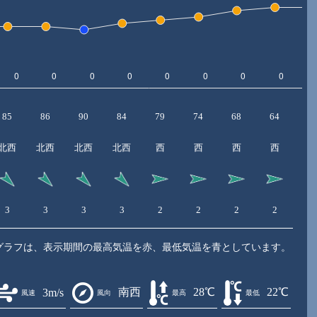
85
86
90
84
79
74
68
64
6
北西
北西
北西
北西
西
西
西
西
3
3
3
3
2
2
2
2
2
グラフは、表示期間の最高気温を赤、最低気温を青としています。
南西
28℃
22℃
3m/s
風速
風向
最高
最低