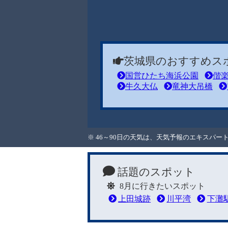
茨城県のおすすめス
国営ひたち海浜公園
偕
牛久大仏
竜神大吊橋
※ 46～90日の天気は、天気予報のエキスパ
話題のスポット
8月に行きたいスポット
上田城跡
川平湾
下灘