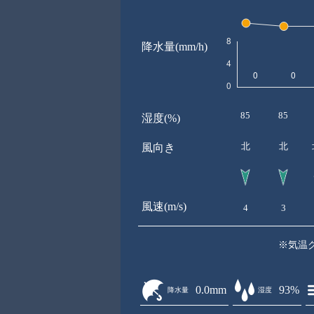
降水量(mm/h)
85
85
湿度(%)
北
北
風向き
風速(m/s)
4
3
※気温
0.0mm
93%
降水量
湿度