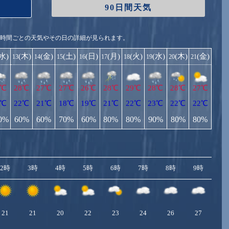
90日間天気
1時間ごとの天気やその日の詳細が見られます。
(水)
(木)
(金)
(土)
(日)
(月)
(火)
(水)
(木)
(金)
13
14
15
16
17
18
19
20
21
9℃
28℃
27℃
27℃
26℃
28℃
29℃
28℃
28℃
27℃
3℃
22℃
21℃
18℃
19℃
21℃
22℃
23℃
22℃
22℃
0%
60%
60%
70%
60%
80%
80%
90%
80%
80%
2時
3時
4時
5時
6時
7時
8時
9時
10
21
21
20
22
23
24
26
27
2