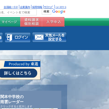
全国統一ﾃｽﾄ
企業案内
採用情報
ｻｲﾄﾏｯﾌﾟ
ﾆｭｰｽﾘﾘｰｽ
関本中学校の
雨雲レーダー
クリックすると拡大します