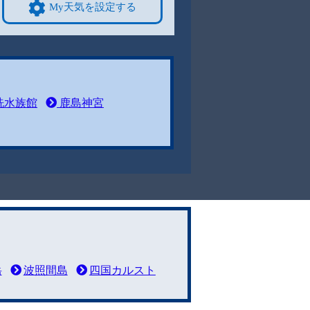
My天気を設定する
洗水族館
鹿島神宮
岳
波照間島
四国カルスト