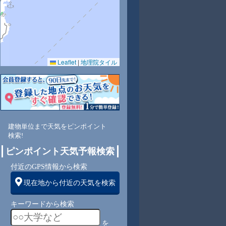
Leaflet
|
地理院タイル
3
62
66
80
85
85
82
83
85
西
南西
南西
南西
南西
南西
南西
南西
南
建物単位まで天気をピンポイント
検索!
2
3
3
3
4
4
5
5
ピンポイント天気予報検索
付近のGPS情報から検索
現在地から付近の天気を検索
キーワードから検索
を