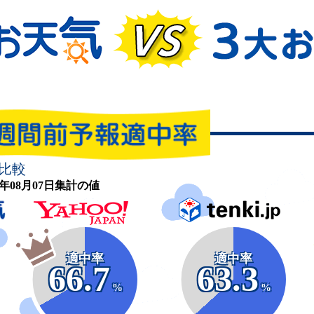
比較
26年08月07日集計の値
適中率
適中率
66.7
63.3
%
%