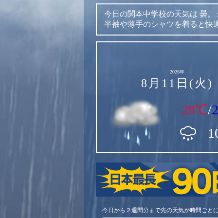
今日の関本中学校の天気は
曇。
半袖や薄手のシャツを着ると快
2026年
8月11日(火)
28℃
/
1
今日から２週間分まで先の天気が時間ごと