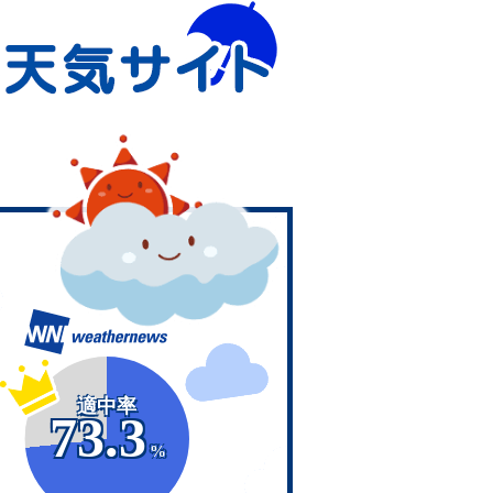
適中率
73.3
%