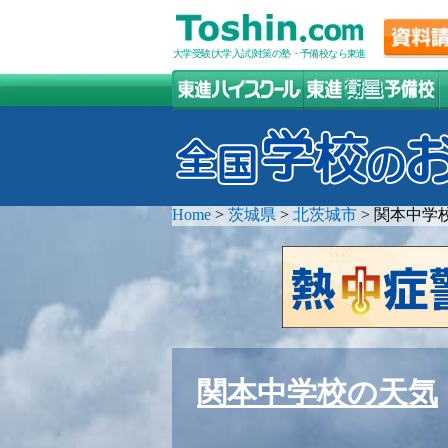
大学受験(大学入試)対策の塾・予備校なら東進
Home
>
茨城県
>
北茨城市
>
関本中学
関本中学校の天気