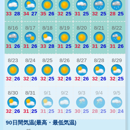
33
|
28
34
|
27
35
|
26
32
|
25
31
|
25
32
|
25
28
|
25
3
8/16
8/17
8/18
8/19
8/20
8/21
8/22
31
|
26
31
|
26
33
|
28
31
|
25
32
|
26
31
|
26
31
|
26
2
8/23
8/24
8/25
8/26
8/27
8/28
8/29
32
|
26
32
|
26
32
|
25
32
|
26
32
|
26
32
|
26
32
|
25
2
8/30
8/31
9/1
9/2
9/3
9/4
9/5
32
|
26
31
|
25
31
|
25
31
|
25
30
|
25
28
|
25
30
|
24
90日間気温(最高・最低気温)