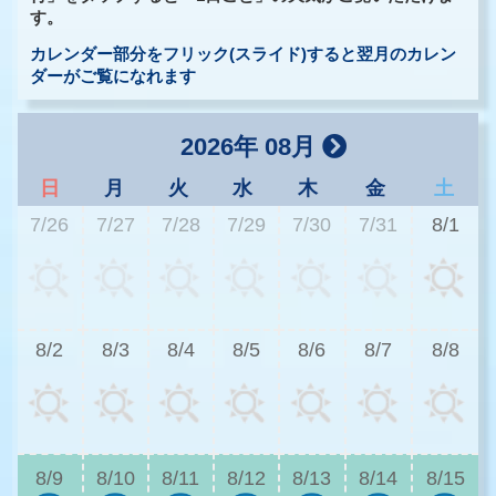
す。
カレンダー部分をフリック(スライド)すると翌月のカレン
ダーがご覧になれます
2026年 08月
日
月
火
水
木
金
土
7/26
7/27
7/28
7/29
7/30
7/31
8/1
3
8/2
8/3
8/4
8/5
8/6
8/7
8/8
3
8/9
8/10
8/11
8/12
8/13
8/14
8/15