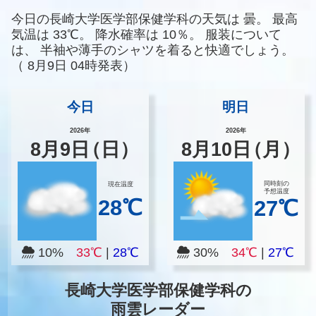
今日の長崎大学医学部保健学科の天気は
曇。
最高
気温は
33℃。
降水確率は
10％。
服装について
は、
半袖や薄手のシャツを着ると快適でしょう。
（
8月9日 04時発表）
今日
明日
2026年
2026年
8
月
9
日
（日）
8
月
10
日
（月）
同時刻の
現在温度
予想温度
28℃
27℃
10%
33℃
|
28℃
30%
34℃
|
27℃
長崎大学医学部保健学科の
雨雲レーダー