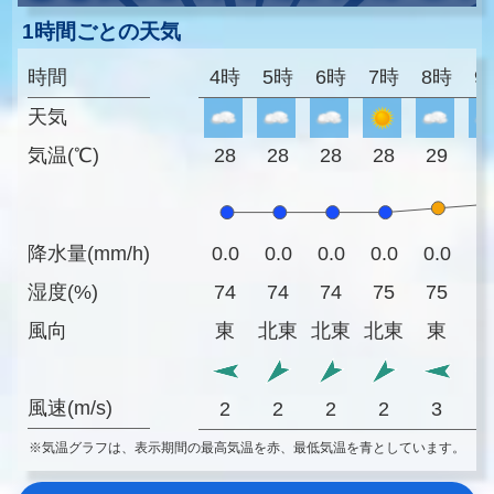
1時間ごとの天気
時間
4時
5時
6時
7時
8時
9
天気
気温(℃)
28
28
28
28
29
3
降水量(mm/h)
0.0
0.0
0.0
0.0
0.0
0
湿度(%)
74
74
74
75
75
7
風向
東
北東
北東
北東
東
風速(m/s)
2
2
2
2
3
※気温グラフは、表示期間の最高気温を赤、最低気温を青としています。