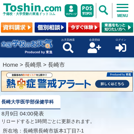
予備校・大学受験の東進ドットコム
MENU
お天気検索
会員登録
ログイン
Produced by 東進
Home
>
長崎県
>
長崎市
長崎大学医学部保健学科
8月9日 04:00発表
リロードすると1時間ごとに更新されます。
所在地：
長崎県長崎市坂本1丁目7-1