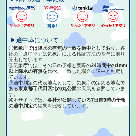
▶適中率について
①
気象庁では降水の有無の一致を適中としており、
各
社の「適中率」は気象庁による検証方法の基準に則り
算出しています。
②気象庁では、その日の予報と実際の
24時間中の1mm
以上降水の有無を比べ、
一致した場合に適中と判定し
ています。
③適中判定の代表地点として、気象庁の定める地点で
ある
東京都千代田区北の丸公園
の天気を参照していま
す。
④本サイトでは、
各社が公開している7日前0時の予報
の適中判定
の結果を比較しています。