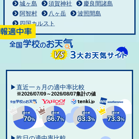
城ヶ島
須賀神社
慶良間諸島
阿智村
八ヶ岳
波照間島
四国カルスト
▶直近一ヵ月の適中率比較
※2026/07/09～2026/08/07集計の値
適中率
適中率
適中率
適中率
70
66.7
63.3
73.3
%
%
%
%
▶昨日の適中率比較