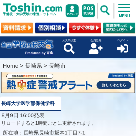
予備校・大学受験の東進ドットコム
MENU
お天気検索
会員登録
ログイン
Produced by 東進
Home
>
長崎県
>
長崎市
長崎大学医学部保健学科
8月9日 16:00発表
リロードすると1時間ごとに更新されます。
所在地：
長崎県長崎市坂本1丁目7-1