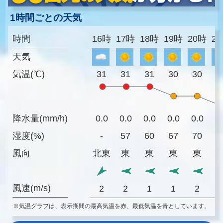
1時間ごとの天気
時間
16時
17時
18時
19時
20時
2
天気
気温(℃)
31
31
31
30
30
2
降水量(mm/h)
0.0
0.0
0.0
0.0
0.0
0
湿度(%)
-
57
60
67
70
7
風向
北東
東
東
東
東
風速(m/s)
2
2
1
1
2
※気温グラフは、表示期間の最高気温を赤、最低気温を青としています。