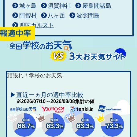
城ヶ島
須賀神社
慶良間諸島
阿智村
八ヶ岳
波照間島
四国カルスト
頑張れ！学校のお天気
▶直近一ヵ月の適中率比較
※2026/07/10～2026/08/08集計の値
適中率
適中率
適中率
適中率
66.7
63.3
63.3
73.3
%
%
%
%