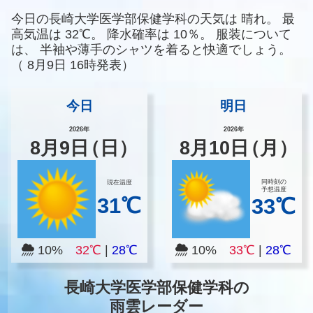
今日の長崎大学医学部保健学科の天気は
晴れ。
最
高気温は
32℃。
降水確率は
10％。
服装について
は、
半袖や薄手のシャツを着ると快適でしょう。
（
8月9日 16時発表）
今日
明日
2026年
2026年
8
月
9
日
（日）
8
月
10
日
（月）
同時刻の
現在温度
予想温度
31℃
33℃
10%
32℃
|
28℃
10%
33℃
|
28℃
長崎大学医学部保健学科の
雨雲レーダー