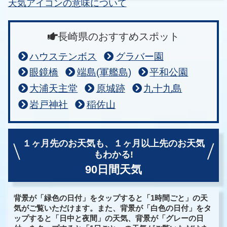
天気アイコンの意味について
長崎県のおすすめスポット
ハウステンボス
グラバー園
眼鏡橋
端島(軍艦島)
平和公園
大浦天主堂
原城跡
九十九島
岩戸神社
稲佐山
１ヶ月先のお天気も、
１ヶ月以上先のお天気
もわかる!
90日間天気
背景が「緑色の日付」をタップすると「1時間ごと」の天
気がご覧いただけます。また、背景が「白色の日付」をタ
ップすると「日中と夜間」の天気、背景が「グレーの日