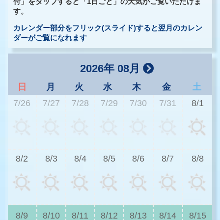
付」をタップすると「1日ごと」の天気がご覧いただけま
す。
カレンダー部分をフリック(スライド)すると翌月のカレン
ダーがご覧になれます
2026年 08月
日
月
火
水
木
金
土
7/26
7/27
7/28
7/29
7/30
7/31
8/1
3
8/2
8/3
8/4
8/5
8/6
8/7
8/8
3
8/9
8/10
8/11
8/12
8/13
8/14
8/15