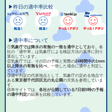
▶昨日の適中率比較
▶適中率について
①
気象庁では降水の有無の一致を適中としており、
各
社の「適中率」は気象庁による検証方法の基準に則り
算出しています。
②気象庁では、その日の予報と実際の
24時間中の1mm
以上降水の有無を比べ、
一致した場合に適中と判定し
ています。
③適中判定の代表地点として、気象庁の定める地点で
ある
東京都千代田区北の丸公園
の天気を参照していま
す。
④本サイトでは、
各社が公開している7日前0時の予報
の適中判定
の結果を比較しています。