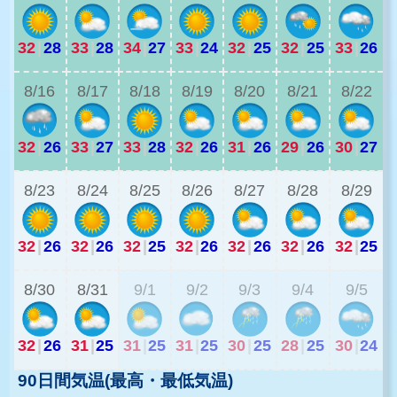
32
|
28
33
|
28
34
|
27
33
|
24
32
|
25
32
|
25
33
|
26
3
8/16
8/17
8/18
8/19
8/20
8/21
8/22
32
|
26
33
|
27
33
|
28
32
|
26
31
|
26
29
|
26
30
|
27
2
8/23
8/24
8/25
8/26
8/27
8/28
8/29
32
|
26
32
|
26
32
|
25
32
|
26
32
|
26
32
|
26
32
|
25
2
8/30
8/31
9/1
9/2
9/3
9/4
9/5
32
|
26
31
|
25
31
|
25
31
|
25
30
|
25
28
|
25
30
|
24
90日間気温(最高・最低気温)