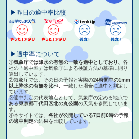
▶昨日の適中率比較
▶適中率について
①
気象庁では降水の有無の一致を適中としており、
各
社の「適中率」は気象庁による検証方法の基準に則り
算出しています。
②気象庁では、その日の予報と実際の
24時間中の1mm
以上降水の有無を比べ、
一致した場合に適中と判定し
ています。
③適中判定の代表地点として、気象庁の定める地点で
ある
東京都千代田区北の丸公園
の天気を参照していま
す。
④本サイトでは、
各社が公開している7日前0時の予報
の適中判定
の結果を比較しています。