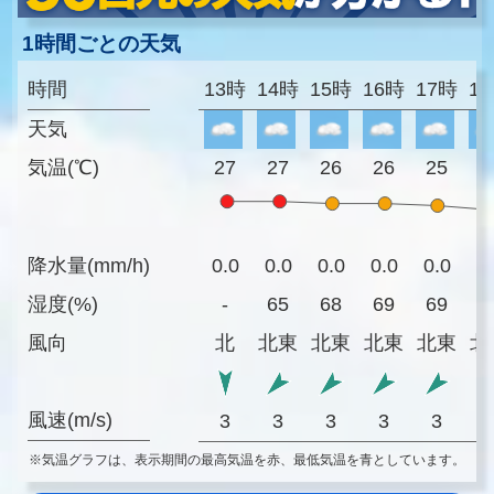
1時間ごとの天気
時間
13時
14時
15時
16時
17時
1
天気
気温(℃)
27
27
26
26
25
2
降水量(mm/h)
0.0
0.0
0.0
0.0
0.0
0
湿度(%)
-
65
68
69
69
7
風向
北
北東
北東
北東
北東
北
風速(m/s)
3
3
3
3
3
※気温グラフは、表示期間の最高気温を赤、最低気温を青としています。