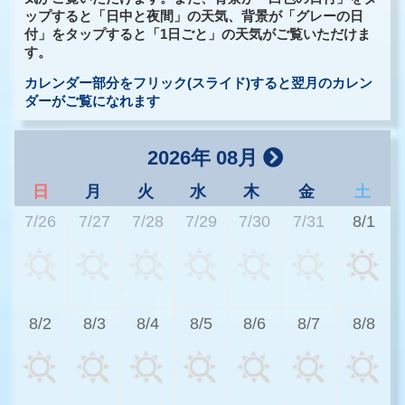
ップすると「日中と夜間」の天気、背景が「グレーの日
付」をタップすると「1日ごと」の天気がご覧いただけま
す。
カレンダー部分をフリック(スライド)すると翌月のカレン
ダーがご覧になれます
2026年 08月
日
月
火
水
木
金
土
7/26
7/27
7/28
7/29
7/30
7/31
8/1
2
8/2
8/3
8/4
8/5
8/6
8/7
8/8
2