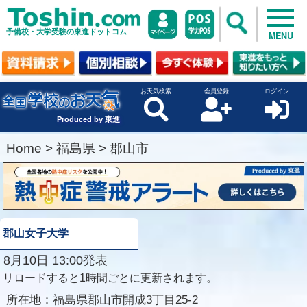
予備校・大学受験の東進ドットコム
MENU
お天気検索
会員登録
ログイン
Produced by 東進
Home
>
福島県
>
郡山市
郡山女子大学
8月10日 13:00発表
リロードすると1時間ごとに更新されます。
所在地：
福島県郡山市開成3丁目25-2