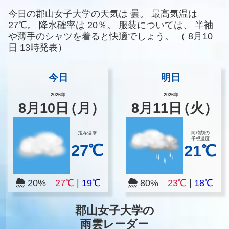
今日の郡山女子大学の天気は
曇。
最高気温は
27℃。
降水確率は
20％。
服装については、
半袖
や薄手のシャツを着ると快適でしょう。
（
8月10
日 13時発表）
今日
明日
2026年
2026年
8
月
10
日
（月）
8
月
11
日
（火）
同時刻の
現在温度
予想温度
27℃
21℃
20%
27℃
|
19℃
80%
23℃
|
18℃
郡山女子大学の
雨雲レーダー