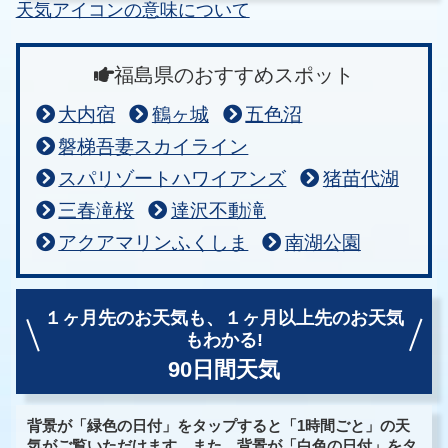
天気アイコンの意味について
福島県のおすすめスポット
大内宿
鶴ヶ城
五色沼
磐梯吾妻スカイライン
スパリゾートハワイアンズ
猪苗代湖
三春滝桜
達沢不動滝
アクアマリンふくしま
南湖公園
１ヶ月先のお天気も、
１ヶ月以上先のお天気
もわかる!
90日間天気
背景が「緑色の日付」をタップすると「1時間ごと」の天
気がご覧いただけます。また、背景が「白色の日付」をタ