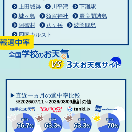
上田城跡
川平湾
下灘駅
城ヶ島
須賀神社
慶良間諸島
阿智村
八ヶ岳
波照間島
四国カルスト
▶直近一ヵ月の適中率比較
※2026/07/11～2026/08/09集計の値
適中率
適中率
適中率
適中率
66.7
63.3
63.3
70
%
%
%
%