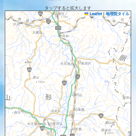
タップすると拡大します
Leaflet
|
地理院タイル