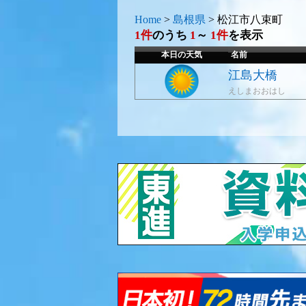
Home
>
島根県
>
松江市八束町
1件
のうち
1
～
1件
を表示
本日の天気
名前
江島大橋
えしまおおはし