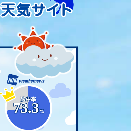
適中率
73.3
%