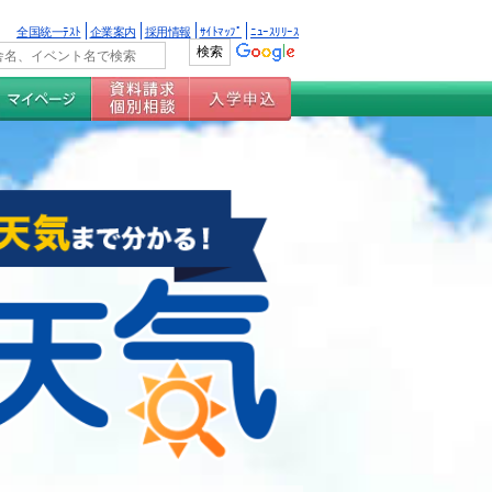
全国統一ﾃｽﾄ
企業案内
採用情報
ｻｲﾄﾏｯﾌﾟ
ﾆｭｰｽﾘﾘｰｽ