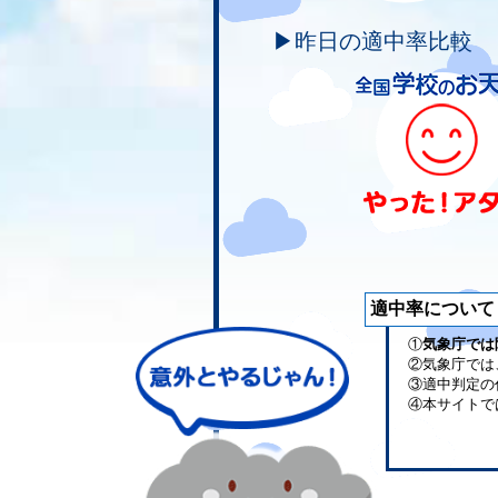
▶昨日の適中率比較
適中率について
①
気象庁では
②気象庁では
③適中判定の
④本サイトで