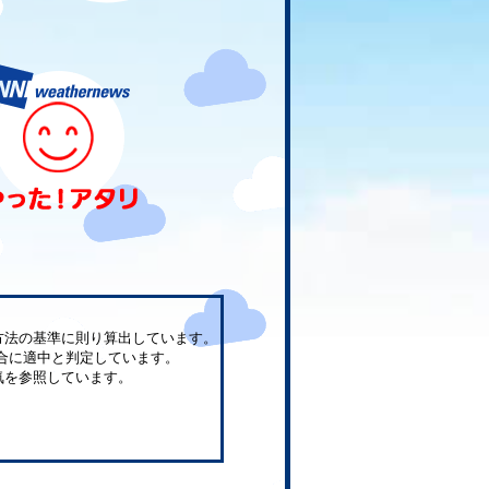
方法の基準に則り算出しています。
合に適中と判定しています。
気を参照しています。
。