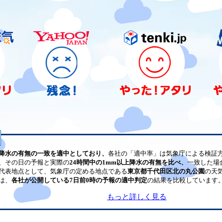
降水の有無の一致を適中としており、
各社の「適中率」は気象庁による検証
、その日の予報と実際の
24時間中の1mm以上降水の有無を比べ、
一致した場
代表地点として、気象庁の定める地点である
東京都千代田区北の丸公園
の天
は、
各社が公開している7日前0時の予報の適中判定
の結果を比較しています
もっと詳しく見る