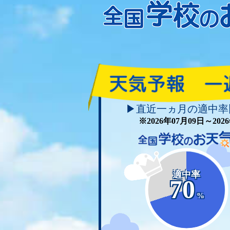
▶直近一ヵ月の適中率
※2026年07月09日～20
適中率
70
%