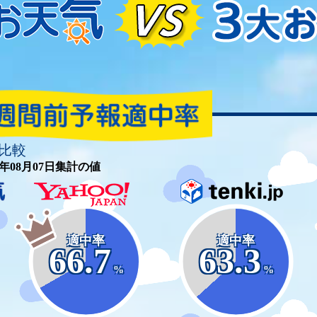
比較
26年08月07日集計の値
適中率
適中率
66.7
63.3
%
%