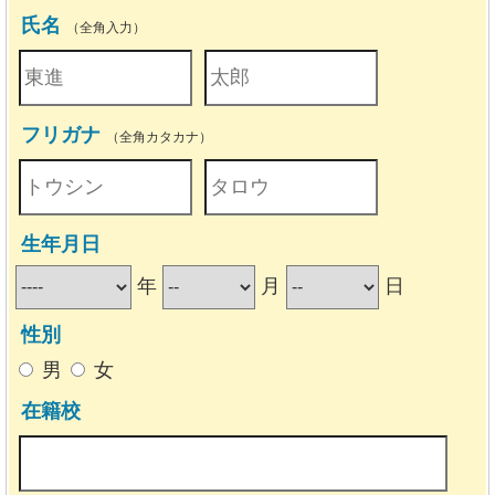
氏名
（全角入力）
フリガナ
（全角カタカナ）
生年月日
年
月
日
性別
男
女
在籍校