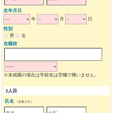
生年月日
年
月
日
性別
男
女
在籍校
※未就園の場合は学校名は空欄で構いません。
2人目
氏名
（全角入力）