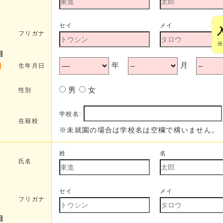
セイ
メイ
フリガナ
目
年
月
生年月日
男
女
性別
学校名:
在籍校
※未就園の場合は学校名は空欄で構いません。
姓
名
氏名
セイ
メイ
フリガナ
目