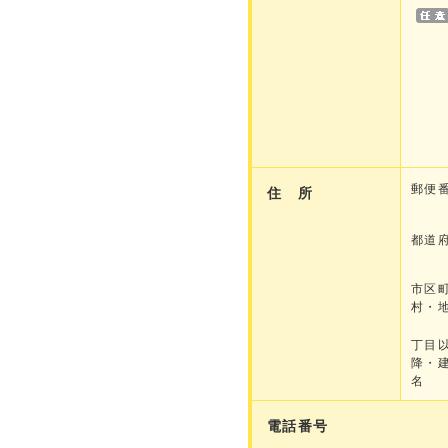
郵便
住 所
都道
市区
村・
丁目
降・
名
電話番号