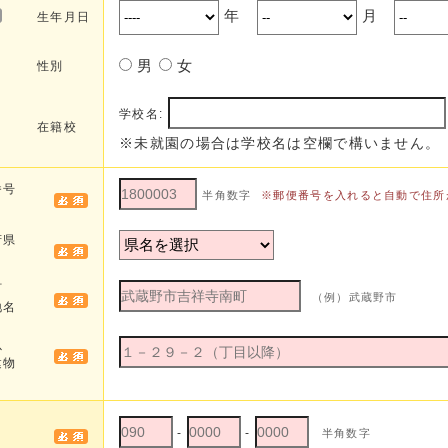
年
月
生年月日
男
女
性別
学校名:
在籍校
※未就園の場合は学校名は空欄で構いません。
番号
半角数字
※郵便番号を入れると自動で住所
府県
町
（例）武蔵野市
地名
以
建物
-
-
半角数字