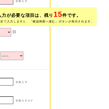
全角入力
15
入力が必要な項目は、残り
件です。
全角カタカナ
※全て入力しますと、「確認画面へ進む」ボタンが表示されます。
日
全角入力
全角カタカナ