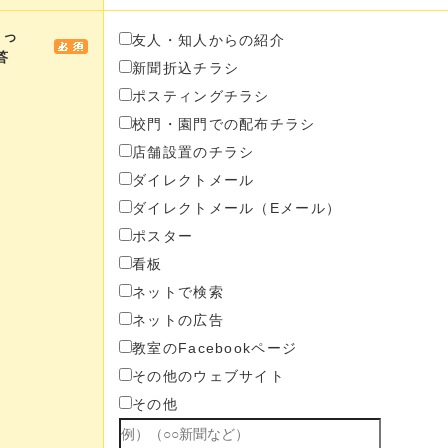
きっ
友人・知人からの紹介
答
新聞折込チラシ
ポスティングチラシ
校門・園門での配布チラシ
店舗設置のチラシ
ダイレクトメール
ダイレクトメール（Eメール）
ポスター
看板
ネットで検索
ネットの広告
教室のFacebookページ
その他のウェブサイト
その他