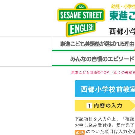
幼児・小学
西都小
東進こども英語塾TOP
>
近くの教室
西都小学校前教室
下記項目を入力の上、「確認
お申し込み受付後、受付完了
のついた項目は入力必