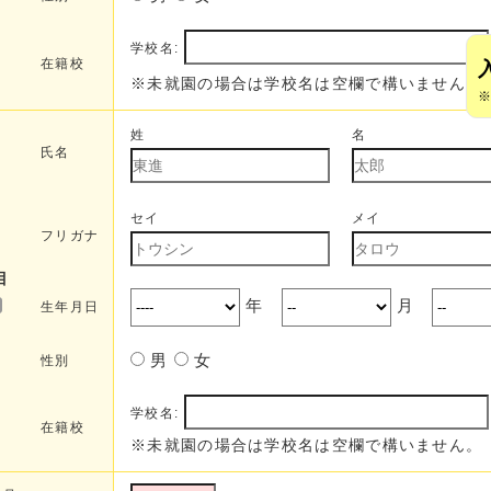
学校名:
在籍校
※未就園の場合は学校名は空欄で構いません。
姓
名
氏名
セイ
メイ
フリガナ
目
年
月
生年月日
男
女
性別
学校名:
在籍校
※未就園の場合は学校名は空欄で構いません。