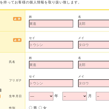
を持ってお客様の個人情報を取り扱い致します。
姓
名
セイ
メイ
姓
名
氏名
セイ
メイ
フリガナ
目
年
月
生年月日
男
女
性別