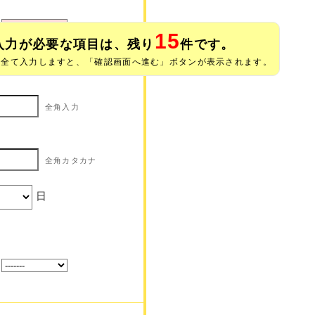
15
入力が必要な項目は、残り
件です。
※全て入力しますと、「確認画面へ進む」ボタンが表示されます。
全角入力
全角カタカナ
日