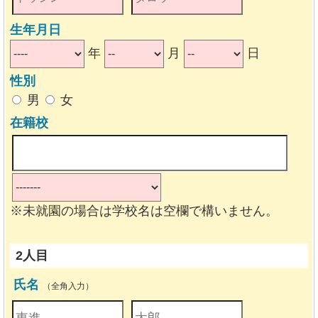
生年月日
年
月
日
性別
男
女
在籍校
※未就園の場合は学校名は空欄で構いません。
2人目
氏名
（全角入力）