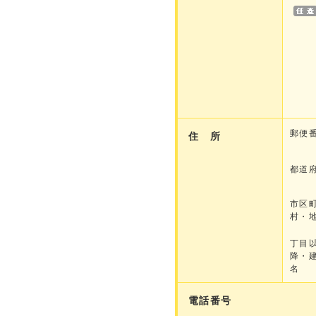
郵便
住 所
都道
市区
村・
丁目
降・
名
電話番号