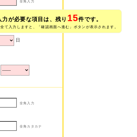
全角入力
15
入力が必要な項目は、残り
件です。
全角カタカナ
※全て入力しますと、「確認画面へ進む」ボタンが表示されます。
日
全角入力
全角カタカナ