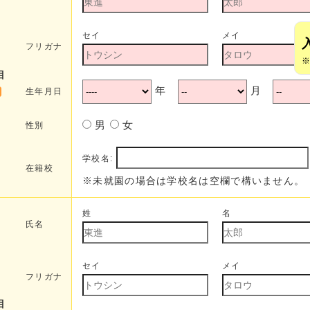
セイ
メイ
フリガナ
目
年
月
生年月日
男
女
性別
学校名:
在籍校
※未就園の場合は学校名は空欄で構いません。
姓
名
氏名
セイ
メイ
フリガナ
目