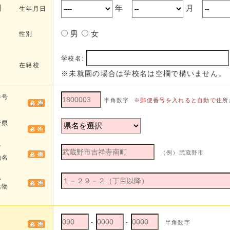
年
月
生年月日
男
女
性別
学校名:
在籍校
※未就園の場合は学校名は空欄で構いません。
番号
半角数字
※郵便番号を入れると自動で住所
府県
町
（例）武蔵野市
地名
以
建物
-
-
半角数字