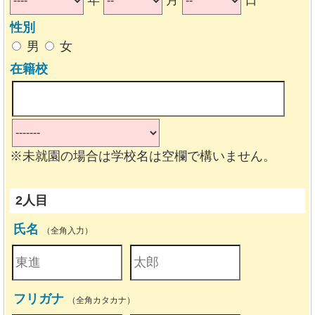
年
月
日
性別
男
女
在籍校
※未就園の場合は学校名は空欄で構いません。
2人目
氏名
（全角入力）
フリガナ
（全角カタカナ）