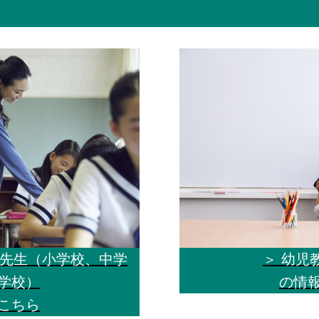
＞ 幼児
、先生（小学校、中学
の情
学校）
こちら