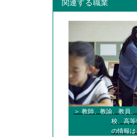
関連する職業
＞ 教師、教諭、教員
校、高等
の情報は