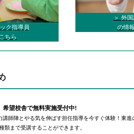
＞ 外
ミック指導員
の情
こちら
め
 希望校舎で無料実施受付中!
力講師陣とやる気を伸ばす担任指導を今すぐ体験！東進
を2種類まで受講することができます。