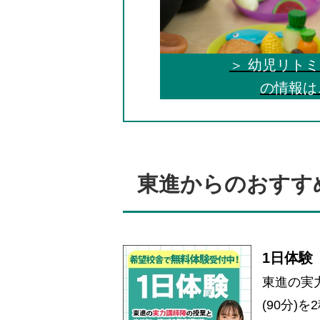
＞ 幼児リト
の情報は
東進からのおすす
1日体験
東進の実
(90分)