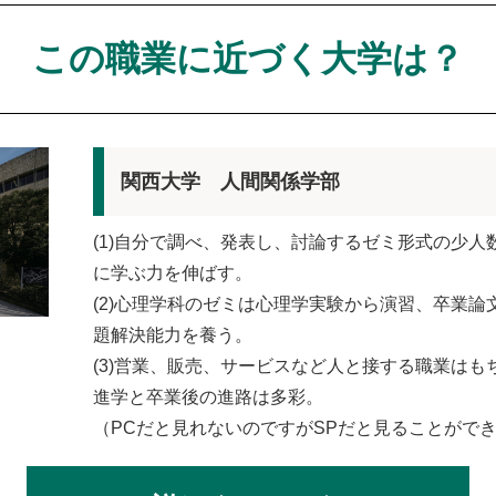
この職業に近づく大学は？
関西大学 人間関係学部
(1)自分で調べ、発表し、討論するゼミ形式の少人
に学ぶ力を伸ばす。
(2)心理学科のゼミは心理学実験から演習、卒業
題解決能力を養う。
(3)営業、販売、サービスなど人と接する職業は
進学と卒業後の進路は多彩。
（PCだと見れないのですがSPだと見ることができ