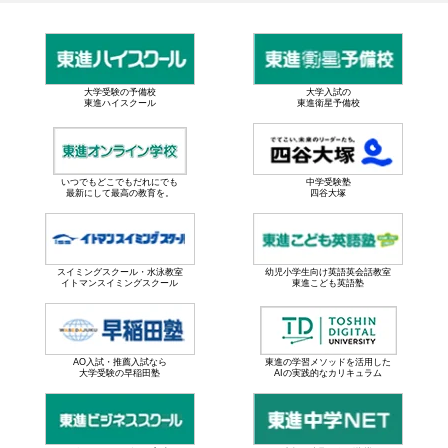
大学受験の予備校
大学入試の
東進ハイスクール
東進衛星予備校
いつでもどこでもだれにでも
中学受験塾
最新にして最高の教育を。
四谷大塚
スイミングスクール・水泳教室
幼児小学生向け英語英会話教室
イトマンスイミングスクール
東進こども英語塾
AO入試・推薦入試なら
東進の学習メソッドを活用した
大学受験の早稲田塾
AIの実践的なカリキュラム