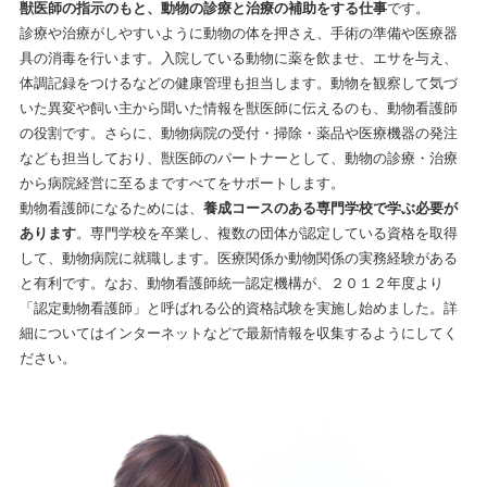
獣医師の指示のもと、動物の診療と治療の補助をする仕事
です。
診療や治療がしやすいように動物の体を押さえ、手術の準備や医療器
具の消毒を行います。入院している動物に薬を飲ませ、エサを与え、
体調記録をつけるなどの健康管理も担当します。動物を観察して気づ
いた異変や飼い主から聞いた情報を獣医師に伝えるのも、動物看護師
の役割です。さらに、動物病院の受付・掃除・薬品や医療機器の発注
なども担当しており、獣医師のパートナーとして、動物の診療・治療
から病院経営に至るまですべてをサポートします。
動物看護師になるためには、
養成コースのある専門学校で学ぶ必要が
あります
。専門学校を卒業し、複数の団体が認定している資格を取得
して、動物病院に就職します。医療関係か動物関係の実務経験がある
と有利です。なお、動物看護師統一認定機構が、２０１２年度より
「認定動物看護師」と呼ばれる公的資格試験を実施し始めました。詳
細についてはインターネットなどで最新情報を収集するようにしてく
ださい。