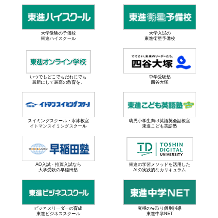
大学受験の予備校
大学入試の
東進ハイスクール
東進衛星予備校
いつでもどこでもだれにでも
中学受験塾
最新にして最高の教育を。
四谷大塚
スイミングスクール・水泳教室
幼児小学生向け英語英会話教室
イトマンスイミングスクール
東進こども英語塾
AO入試・推薦入試なら
東進の学習メソッドを活用した
大学受験の早稲田塾
AIの実践的なカリキュラム
ビジネスリーダーの育成
究極の先取り個別指導
東進ビジネススクール
東進中学NET