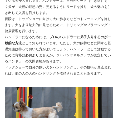
ている犬が入賞します。ハンドラーは、自分がリード（引き紐）を引
く犬が、犬種の理想の姿に見えるようにリードを操り、犬の魅力を引
き出して入賞を目指します。
普段は、ドッグショーに向けて犬に歩き方などのトレーニングを施し
ます。犬をより魅力的に見せるために、トリミングやブラッシング・
健康管理も行います。
ハンドラーになるためには、
プロのハンドラーに弟子入りするのが一
般的な方法
として知られています。ただし、犬の飼養などに関する基
礎知識は持っておいた方がよいでしょう。ハンドラーとして活動する
ために資格は必要ありませんが、ジャパンケネルクラブが認定してい
るハンドラーの民間資格があります。
ドッグショーで自分の飼い犬をハンドリングし、その技術が見込まれ
れば、他の人の犬のハンドリングを依頼されることもあります。