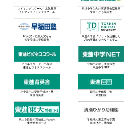
スイミングスクール・水泳教室
幼児小学生向け英語英会話教室
イトマンスイミングスクール
東進こども英語塾
AO入試・推薦入試なら
東進の学習メソッドを活用した
大学受験の早稲田塾
AIの実践的なカリキュラム
ビジネスリーダーの育成
究極の先取り個別指導
東進ビジネススクール
東進中学NET
小中高生の受験予備校・塾
四国の予備校・塾
東進育英舎
東進四国
東大を目指す高校生のための
学校法人東京清光学園
東大特進コース
清瀬ひかり幼稚園