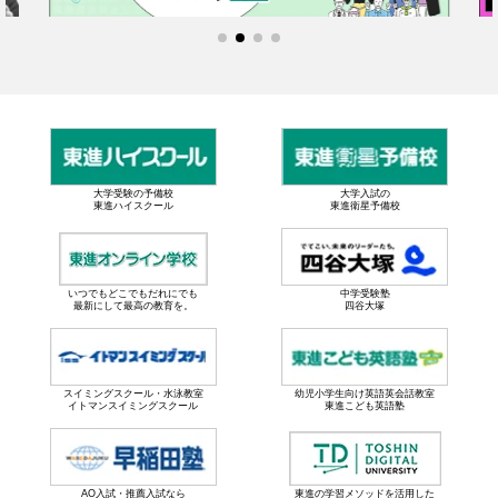
大学受験の予備校
大学入試の
東進ハイスクール
東進衛星予備校
いつでもどこでもだれにでも
中学受験塾
最新にして最高の教育を。
四谷大塚
スイミングスクール・水泳教室
幼児小学生向け英語英会話教室
イトマンスイミングスクール
東進こども英語塾
AO入試・推薦入試なら
東進の学習メソッドを活用した