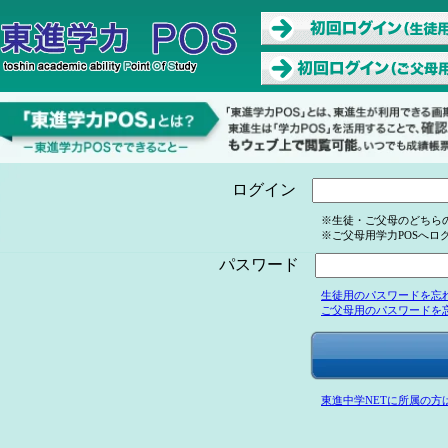
ログイン
※生徒・ご父母のどちら
※ご父母用学力POSへロ
パスワード
生徒用のパスワードを忘
ご父母用のパスワードを
東進中学NETに所属の方