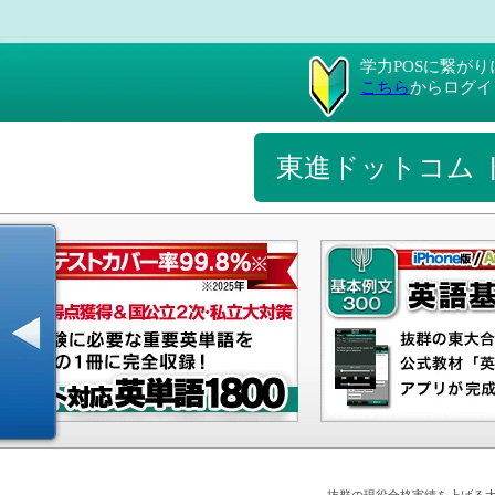
学力POSに繋が
こちら
からログイ
東進ドットコム 