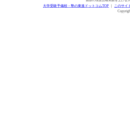
抜群の現役合格実績を上げる大
大学受験予備校・塾の東進ドットコムTOP
｜
このサイ
Copyrigh