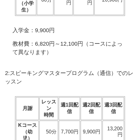
円
円
（小学
生）
入学金：9,900円
教材費：6,820円～12,100円（コースによっ
て異なります）
2:スピーキングマスタープログラム（通信）でのレ
ッスン
レッス
週1回配
週2回配
週3回配
月謝
ン
信
信
信
時間
Kコース
13,200
（幼
50分
7,700円
9,900円
円
児）