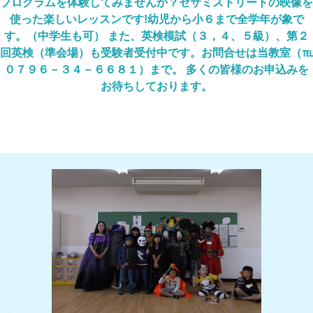
プログラムを体験してみませんか？セサミストリートの映像を
使った楽しいレッスンです!幼児から小６まで全学年が象で
す。（中学生も可） また、英検模試（３，４、５級）、第２
回英検（準会場）も受験者受付中です。お問合せは当教室（℡
０７９６－３４－６６８１）まで。 多くの皆様のお申込みを
お待ちしております。