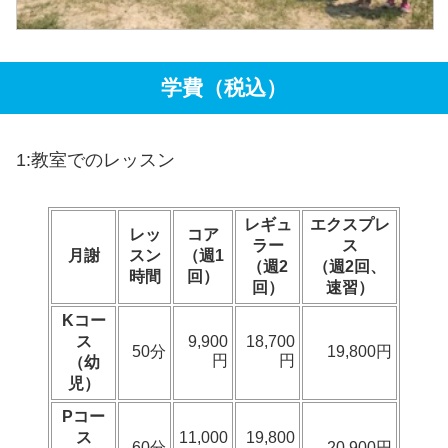
学費（税込）
1:教室でのレッスン
レギュ
エクスプレ
レッ
コア
ラー
ス
月謝
スン
（週1
（週2
（週2回、
時間
回）
回）
速習）
Kコー
ス
9,900
18,700
50分
19,800円
円
円
（幼
児）
Pコー
ス
11,000
19,800
60分
20,900円