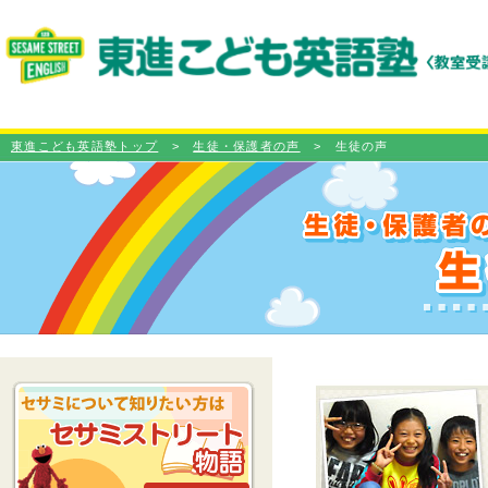
東進こども英語塾トップ
>
生徒・保護者の声
> 生徒の声