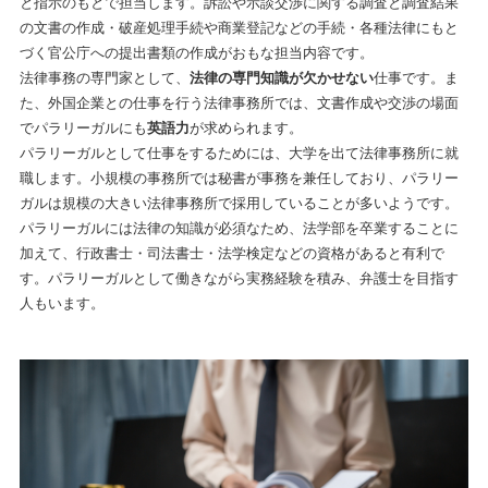
と指示のもとで担当します。訴訟や示談交渉に関する調査と調査結果
の文書の作成・破産処理手続や商業登記などの手続・各種法律にもと
づく官公庁への提出書類の作成がおもな担当内容です。
法律事務の専門家として、
法律の専門知識が欠かせない
仕事です。ま
た、外国企業との仕事を行う法律事務所では、文書作成や交渉の場面
でパラリーガルにも
英語力
が求められます。
パラリーガルとして仕事をするためには、大学を出て法律事務所に就
職します。小規模の事務所では秘書が事務を兼任しており、パラリー
ガルは規模の大きい法律事務所で採用していることが多いようです。
パラリーガルには法律の知識が必須なため、法学部を卒業することに
加えて、行政書士・司法書士・法学検定などの資格があると有利で
す。パラリーガルとして働きながら実務経験を積み、弁護士を目指す
人もいます。