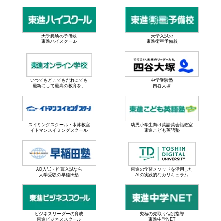
大学受験の予備校
大学入試の
東進ハイスクール
東進衛星予備校
いつでもどこでもだれにでも
中学受験塾
最新にして最高の教育を。
四谷大塚
スイミングスクール・水泳教室
幼児小学生向け英語英会話教室
イトマンスイミングスクール
東進こども英語塾
AO入試・推薦入試なら
東進の学習メソッドを活用した
大学受験の早稲田塾
AIの実践的なカリキュラム
ビジネスリーダーの育成
究極の先取り個別指導
東進ビジネススクール
東進中学NET