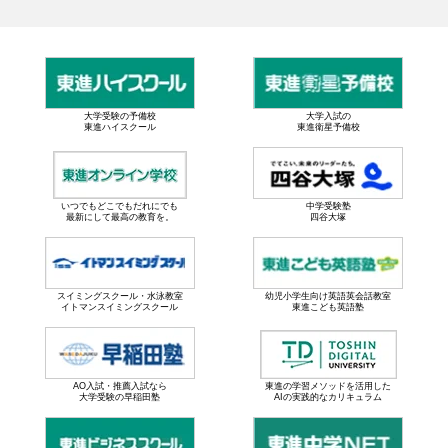
大学受験の予備校
大学入試の
東進ハイスクール
東進衛星予備校
いつでもどこでもだれにでも
中学受験塾
最新にして最高の教育を。
四谷大塚
スイミングスクール・水泳教室
幼児小学生向け英語英会話教室
イトマンスイミングスクール
東進こども英語塾
AO入試・推薦入試なら
東進の学習メソッドを活用した
大学受験の早稲田塾
AIの実践的なカリキュラム