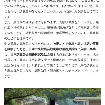
汚れた寝ワラを取り替えるなどの馬ば 房ぼうの掃除や、１日３回のエ
サの飼い葉を与えるのが日々の仕事です。飼い葉の中身は馬ごとに異
なるため、調教師が作ったメニューのとおりに飼い葉を調合して与え
ます。
また、競走馬の健康管理にも努めます。食欲や体温をチェックし、熱
が出たり怪我をしたときには、厩務員が応急処置をして獣医師に治療
を依頼します。調教前後の準備運動・整理運動をさせるのも、厩務員
の担当する仕事です。
中央競馬の厩務員になるためには、
牧場などで乗馬と馬の世話の実務
を経験したあと、日本中央競馬会競馬学校厩務員課程に入学・卒業
し、日本調教師会厩務員試験に合格
する必要があります。一方、地方
競馬では、厩舎の採用試験を受けて採用され、かつ地方競馬主催者の
認定を得られれば、厩務員として働くことができます。馬の調教も行
う調教厩務員になり、調教助手・調教師へとステップアップしていき
ます。