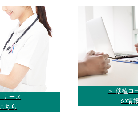
＞ 移植コ
、ナース
の情
こちら