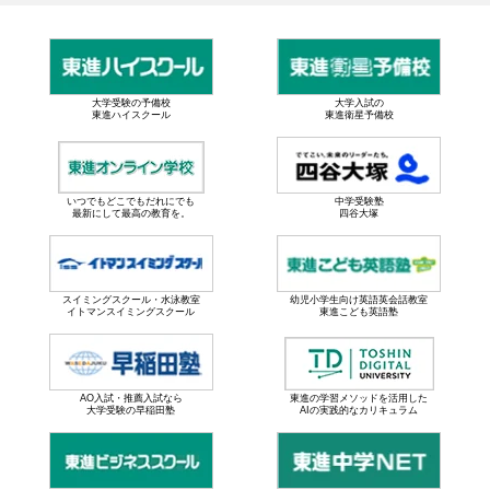
大学受験の予備校
大学入試の
東進ハイスクール
東進衛星予備校
いつでもどこでもだれにでも
中学受験塾
最新にして最高の教育を。
四谷大塚
スイミングスクール・水泳教室
幼児小学生向け英語英会話教室
イトマンスイミングスクール
東進こども英語塾
AO入試・推薦入試なら
東進の学習メソッドを活用した
大学受験の早稲田塾
AIの実践的なカリキュラム