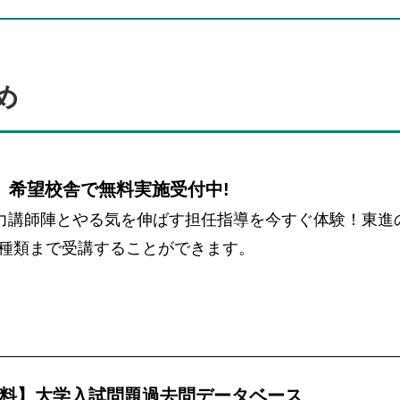
め
 希望校舎で無料実施受付中!
力講師陣とやる気を伸ばす担任指導を今すぐ体験！東進
を2種類まで受講することができます。
料】大学入試問題過去問データベース