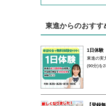
東進からのおすす
1日体験
東進の実
(90分)
【登録無