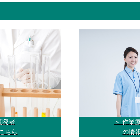
＞ 作業
開発者
の情
こちら