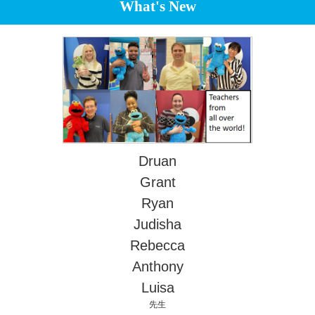
What's New
Druan
Grant
Ryan
Judisha
Rebecca
Anthony
Luisa
先生