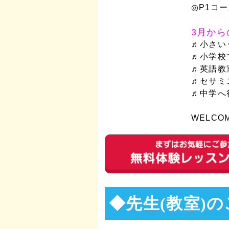
◎P1コー
3月か
♬小さい
♬小学校
♬英語教
♬セサミ
♬中学へ
WELC
◆先生(教室)