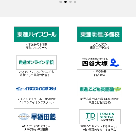
大学受験の予備校
大学入試の
東進ハイスクール
東進衛星予備校
いつでもどこでもだれにでも
中学受験塾
最新にして最高の教育を。
四谷大塚
スイミングスクール・水泳教室
幼児小学生向け英語英会話教室
イトマンスイミングスクール
東進こども英語塾
AO入試・推薦入試なら
東進の学習メソッドを活用した
大学受験の早稲田塾
AIの実践的なカリキュラム