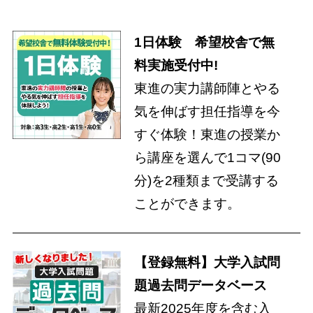
1日体験 希望校舎で無
料実施受付中!
東進の実力講師陣とやる
気を伸ばす担任指導を今
すぐ体験！東進の授業か
ら講座を選んで1コマ(90
分)を2種類まで受講する
ことができます。
【登録無料】大学入試問
題過去問データベース
最新2025年度を含む入