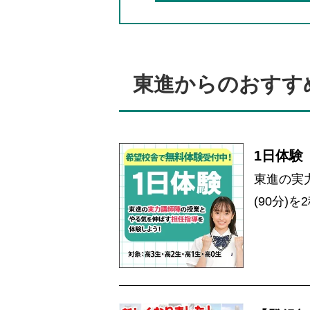
東進からのおすす
1日体験
東進の実
(90分)