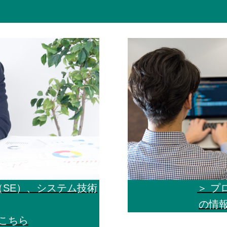
（SE）、システム技術
＞ プ
の情
こちら