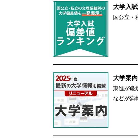
大学入試
国公立・
大学案内
東進が厳
などが満