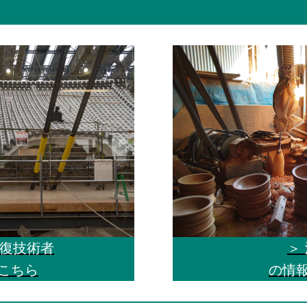
修復技術者
＞
こちら
の情