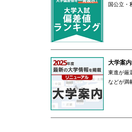
国公立・
大学案内
東進が厳
などが満