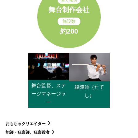
舞台制作会社
施設数
約200
舞台監督、ステ
殺陣師（たて
ージマネージャ
し）
ー
おもちゃクリエイター
能師・狂言師、狂言役者