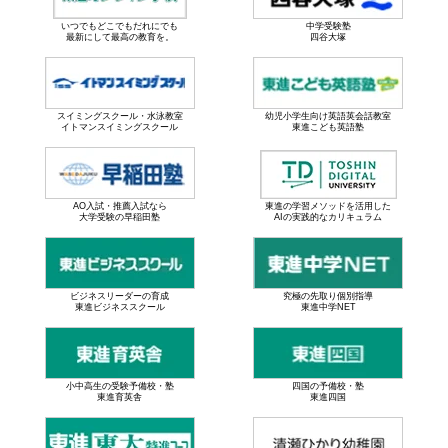
いつでもどこでもだれにでも
中学受験塾
最新にして最高の教育を。
四谷大塚
スイミングスクール・水泳教室
幼児小学生向け英語英会話教室
イトマンスイミングスクール
東進こども英語塾
AO入試・推薦入試なら
東進の学習メソッドを活用した
大学受験の早稲田塾
AIの実践的なカリキュラム
ビジネスリーダーの育成
究極の先取り個別指導
東進ビジネススクール
東進中学NET
小中高生の受験予備校・塾
四国の予備校・塾
東進育英舎
東進四国