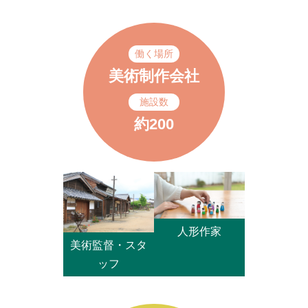
働く場所
美術制作会社
施設数
約200
人形作家
美術監督・スタ
ッフ