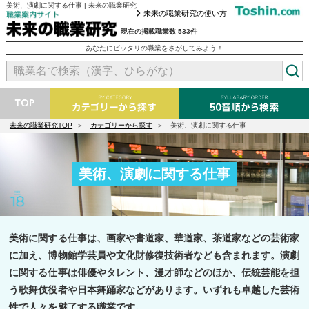
美術、演劇に関する仕事 | 未来の職業研究
未来の職業研究の使い方
現在の掲載職業数 533件
あなたにピッタリの職業をさがしてみよう！
未来の職業研究TOP
カテゴリーから探す
美術、演劇に関する仕事
美術、演劇に関する仕事
美術に関する仕事は、画家や書道家、華道家、茶道家などの芸術家
に加え、博物館学芸員や文化財修復技術者なども含まれます。演劇
に関する仕事は俳優やタレント、漫才師などのほか、伝統芸能を担
う歌舞伎役者や日本舞踊家などがあります。いずれも卓越した芸術
性で人々を魅了する職業です。