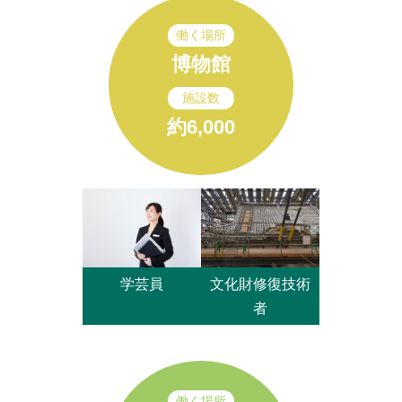
働く場所
博物館
施設数
約6,000
文化財修復技術
学芸員
者
働く場所