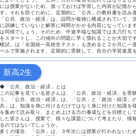
には授業がないため、放っておけば学習した内容が記憶か
す。それを防ぐために、定期的に「公共」の教科書を読み
「公共、政治・経済」は、設問が複雑に構成されていて、
に訓練していないと解答に時間がかかる内容になっていま
は同様でしょう。そのため、中途半端な知識では太刀打ち
をスタートし、この傾向の問題に早く慣れることが大切で
模試」は「全国統一高校生テスト」も含めると２か月に一
ベルで実施されます。定期的に受験して、自分の学習進度
新高2生
◆「公共、政治・経済」とは
この記事を見ている皆さんは、「公共、政治・経済」を受
う。「公共、政治・経済」は、「公共」と「政治・経済」
共」は、知識を身に付けるだけではなく身に付けた知識を
を集めて読み取り、まとめ上げる力の養成などを目標とし
した皆さんは、授業で、様々な課題について考えたり、情
るのではないでしょうか。
多くの場合、「公共」は、３年次には授業が行われないた