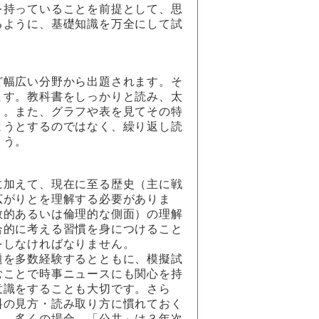
を持っていることを前提として、思
るように、基礎知識を万全にして試
ど幅広い分野から出題されます。そ
ます。教科書をしっかりと読み、太
う。また、グラフや表を見てその特
ようとするのではなく、繰り返し読
ょう。
に加えて、現在に至る歴史（主に戦
広がりとを理解する必要がありま
教的あるいは倫理的な側面）の理解
合的に考える習慣を身につけること
をしなければなりません。
題を多数経験するとともに、模擬試
むことで時事ニュースにも関心を持
意識をすることも大切です。さら
料の見方・読み取り方に慣れておく
ん。多くの場合、「公共」は３年次