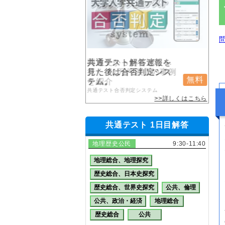
共通テスト解答速報を
両方受かったらどこへ
見た後は合否判定シス
行く？1万件以上の事例
無料
無料
テム。
を紹介
共通テスト合否判定システム
共通テスト合否判定システム
>>詳しくはこちら
共通テスト 1日目解答
地理歴史公民
9:30-11:40
地理総合、地理探究
歴史総合、日本史探究
歴史総合、世界史探究
公共、倫理
公共、政治・経済
地理総合
歴史総合
公共