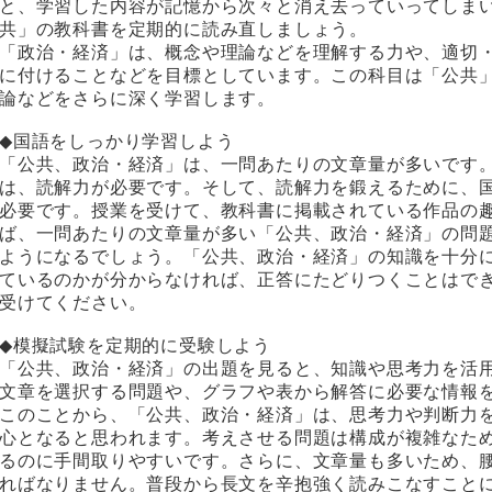
と、学習した内容が記憶から次々と消え去っていってしま
共」の教科書を定期的に読み直しましょう。
「政治・経済」は、概念や理論などを理解する力や、適切
に付けることなどを目標としています。この科目は「公共
論などをさらに深く学習します。
◆国語をしっかり学習しよう
「公共、政治・経済」は、一問あたりの文章量が多いです
は、読解力が必要です。そして、読解力を鍛えるために、
必要です。授業を受けて、教科書に掲載されている作品の
ば、一問あたりの文章量が多い「公共、政治・経済」の問
ようになるでしょう。「公共、政治・経済」の知識を十分
ているのかが分からなければ、正答にたどりつくことはで
受けてください。
◆模擬試験を定期的に受験しよう
「公共、政治・経済」の出題を見ると、知識や思考力を活
文章を選択する問題や、グラフや表から解答に必要な情報
このことから、「公共、政治・経済」は、思考力や判断力
心となると思われます。考えさせる問題は構成が複雑なた
るのに手間取りやすいです。さらに、文章量も多いため、
ればなりません。普段から長文を辛抱強く読みこなすこと