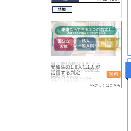
情報Ⅰ
過去問10年分まだチェ
受験生の1.8人に1人が
ックしていない受験生
活用する判定
無料
無料
は必見！
共通テスト合否判定システム
共通テスト合否判定システム
>>詳しくはこちら