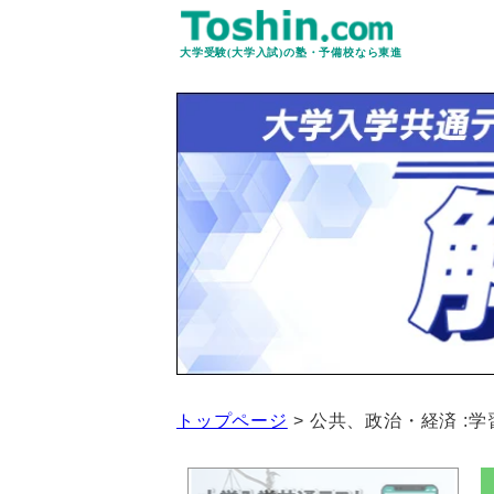
大学受験(大学入試)の塾・予備校なら東進
トップページ
公共、政治・経済 :