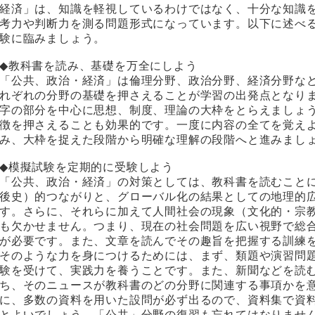
経済」は、知識を軽視しているわけではなく、十分な知識
考力や判断力を測る問題形式になっています。以下に述べ
験に臨みましょう。
◆教科書を読み、基礎を万全にしよう
「公共、政治・経済」は倫理分野、政治分野、経済分野な
れぞれの分野の基礎を押さえることが学習の出発点となり
字の部分を中心に思想、制度、理論の大枠をとらえましょ
徴を押さえることも効果的です。一度に内容の全てを覚え
み、大枠を捉えた段階から明確な理解の段階へと進みまし
◆模擬試験を定期的に受験しよう
「公共、政治・経済」の対策としては、教科書を読むこと
後史）的つながりと、グローバル化の結果としての地理的
す。さらに、それらに加えて人間社会の現象（文化的・宗
も欠かせません。つまり、現在の社会問題を広い視野で総
が必要です。また、文章を読んでその趣旨を把握する訓練
そのような力を身につけるためには、まず、類題や演習問
験を受けて、実践力を養うことです。また、新聞などを読
ち、そのニュースが教科書のどの分野に関連する事項かを
に、多数の資料を用いた設問が必ず出るので、資料集で資
とよいでしょう。「公共」分野の復習も忘れてはなりませ