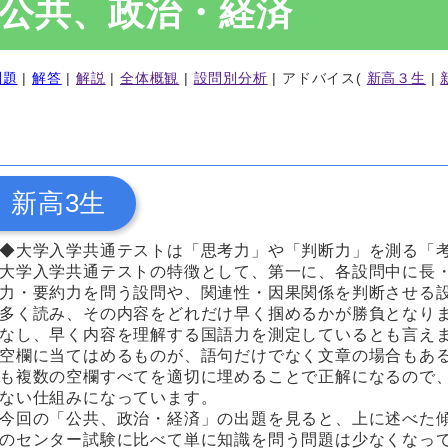
公共、政治・経済
問題
|
解答
|
解説
|
全体概観
|
設問別分析
| アドバイス(
新高３生
|
新高3生
◆大学入学共通テストは「思考力」や「判断力」を測る「
大学入学共通テストの特徴として、第一に、各設問中に長
力・要約力を問う設問や、関連性・因果関係を判断させる
多く読み、その内容をどれだけ早く掴めるかが勝負となり
なし、早く内容を理解する国語力を測定しているとも言え
空欄に当てはめるものが、語句だけでなく文章の場合もあ
も複数の空欄すべてを適切に埋めることで正解になるので
ない仕組みになっています。
今回の「公共、政治・経済」の出題を見ると、上に述べた
のセンター試験に比べて単に知識を問う問題は少なくなっ