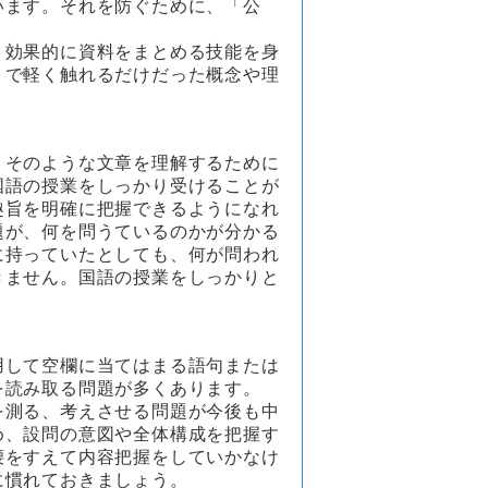
います。それを防ぐために、「公
・効果的に資料をまとめる技能を身
」で軽く触れるだけだった概念や理
。そのような文章を理解するために
国語の授業をしっかり受けることが
趣旨を明確に把握できるようになれ
題が、何を問うているのかが分かる
に持っていたとしても、何が問われ
きません。国語の授業をしっかりと
用して空欄に当てはまる語句または
を読み取る問題が多くあります。
を測る、考えさせる問題が今後も中
め、設問の意図や全体構成を把握す
腰をすえて内容把握をしていかなけ
に慣れておきましょう。