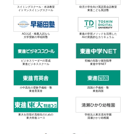
スイミングスクール・水泳教室
幼児小学生向け英語英会話教室
イトマンスイミングスクール
東進こども英語塾
AO入試・推薦入試なら
東進の学習メソッドを活用した
大学受験の早稲田塾
AIの実践的なカリキュラム
ビジネスリーダーの育成
究極の先取り個別指導
東進ビジネススクール
東進中学NET
小中高生の受験予備校・塾
四国の予備校・塾
東進育英舎
東進四国
東大を目指す高校生のための
学校法人東京清光学園
東大特進コース
清瀬ひかり幼稚園