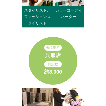
スタイリスト、
カラーコーディ
ファッションス
ネーター
タイリスト
働く場所
呉服店
施設数
約8,000