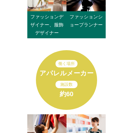
ファッションデ
ファッションシ
ザイナー、服飾
ョープランナー
デザイナー
働く場所
アパレルメーカー
施設数
約60