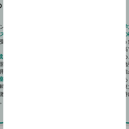
の
決めた戦略を貫き
東大合格へ
ン
受験勉強において大切なことは、決めた戦
学
ス
略を貫くことだと思います。
の
受
初めに東進の先生と決めた目標を、二次試
う
験までに達成しようと奮闘。
高
成
入学当初30点台だった共通テストの英語
め
習
でも90点台が安定して取れました。
勉
用
数学が伸び悩んだときは長岡先生の数学の
信
室
講座を繰り返し、本質的な公式の意味や解
あ
時
法の吟味の仕方を確認しました。
東
激
時
。