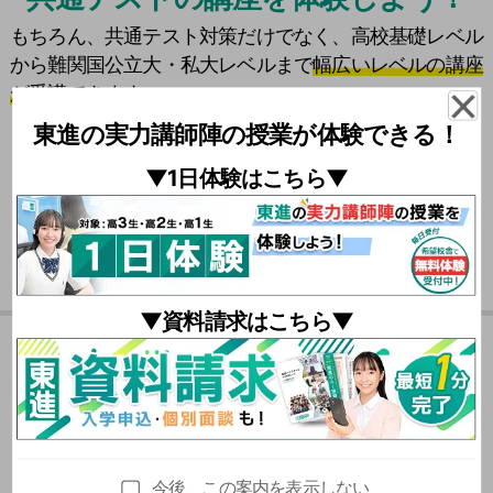
もちろん、共通テスト対策だけでなく、高校基礎レベル
から難関国公立大・私大レベルまで
幅広いレベルの講座
が受講できます。
東進の実力講師陣の授業が体験できる！
\
共通テスト対策
は
東進に
おまかせ！ /
▼1日体験はこちら▼
それぞれの設問文の内容から、どの英文に解答根拠があり
▼資料請求はこちら▼
そうかを判断する必要がありました。
役所の住民証明サービスを題材に４案を比較しました。利
夏期特別招待講習の
本問のように最大値と最小値に関する条件を満たす2次関数
便性と安全性のバランスを踏まえ、各案の特徴を整理する
を考える問題は目新しいです。このような問題では解法を
力が問われました。
おススメポイント
暗記して当てはめるだけの学習では対応できません。
今後、この案内を表示しない