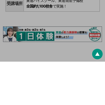
東進ハイスクール、東進衛星予備校
受講場所
全国約1,100校舎
で実施！
▲
最終更新日：
2026/8/9
東進ドットコム
夏期特別招待講習
※ 高0生とは高校生レベルの学力を持った中学生のことです。