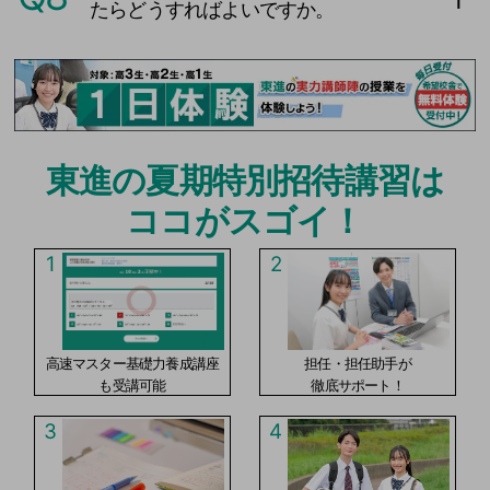
たらどうすればよいですか。
東進の夏期特別招待講習は
ココがスゴイ！
1
2
高速マスター基礎力養成講座
担任・担任助手が
も受講可能
徹底サポート！
3
4