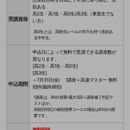
欲ある
高2生・高1生・高0生/高3生（東進生でな
受講資格
い方）
高0生とは、高校生レベルの学力を持つ意欲あ
る中学生。
申込日によって無料で受講できる講座数が
異なります。
[高2生・高1生・高0生]
[高3生]
～7月31日(金) 1講座＋高速マスター 無料
申込期間
招待(最終締切)
1講座は、90分授業☓最大5回＋講座修了判定テ
ストほか。
高校別対応の個別指導コースの場合は60分の授
業です。
無料招待