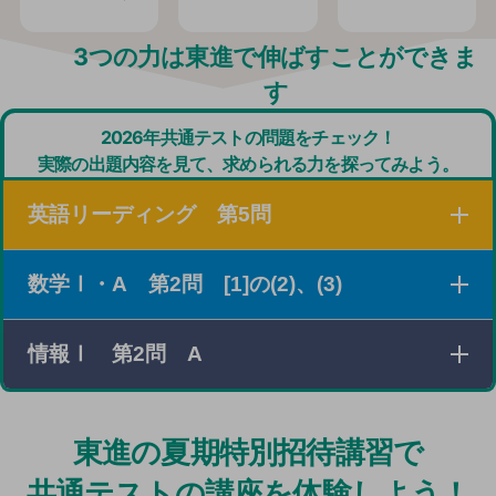
3つの力は東進で伸ばすことができま
す
2026年共通テストの問題をチェック！
実際の出題内容を見て、求められる力を探ってみよう。
英語リーディング 第5問
数学Ⅰ・A 第2問 [1]の(2)、(3)
３つの素材を読み、それぞれの概要を把握したり、設問
の条件に従って必要な情報を探し出したりする問題。
情報Ⅰ 第2問 A
xの値の範囲とそのときの最大値と最小値に関する条件
がさまざまな形で与えられている場合に、条件を満たす
2次関数について考える問題。
25年度のPOSデータの問題同様、「実社会の情報シス
東進の夏期特別招待講習で
テム」を題材にした問題。
共通テストの講座を体験しよう！