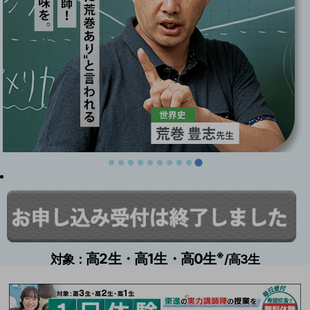
※
高2生・高1生・高0生
対象：
/高3生