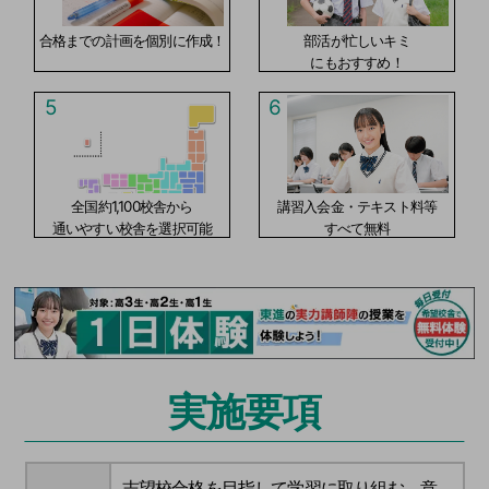
合格までの計画を個別に作成！
部活が忙しいキミ
にもおすすめ！
5
6
全国約1,100校舎から
講習入会金・テキスト料等
通いやすい校舎を選択可能
すべて無料
実施要項
志望校合格を目指して学習に取り組む、意