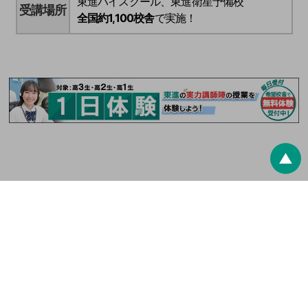
東進ハイスクール、東進衛星予備校
受講場所
全国約1,100校舎
で実施！
▲
最終更新日：
2026/8/7
東進ドットコム
夏期特別招待講習
※ 高0生とは高校生レベルの学力を持った中学生のことです。