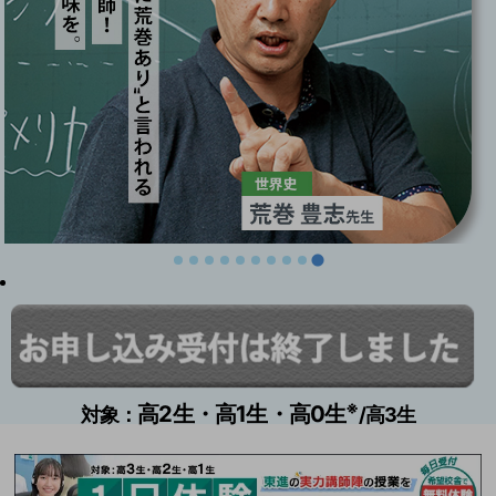
※
高2生・高1生・高0生
対象：
/高3生