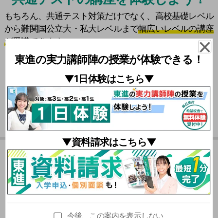
もちろん、共通テスト対策だけでなく、高校基礎レベル
から難関国公立大・私大レベルまで
幅広いレベルの講座
が受講できます。
東進の実力講師陣の授業が体験できる！
\
共通テスト対策
は
東進に
おまかせ！ /
▼1日体験はこちら▼
それぞれの設問文の内容から、どの英文に解答根拠があり
▼資料請求はこちら▼
そうかを判断する必要がありました。
役所の住民証明サービスを題材に４案を比較しました。利
夏期特別招待講習の
本問のように最大値と最小値に関する条件を満たす2次関数
便性と安全性のバランスを踏まえ、各案の特徴を整理する
を考える問題は目新しいです。このような問題では解法を
力が問われました。
おススメポイント
暗記して当てはめるだけの学習では対応できません。
今後、この案内を表示しない