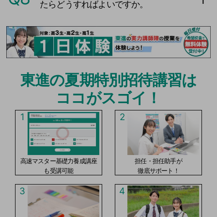
たらどうすればよいですか。
東進の夏期特別招待講習は
ココがスゴイ！
1
2
高速マスター基礎力養成講座
担任・担任助手が
も受講可能
徹底サポート！
3
4