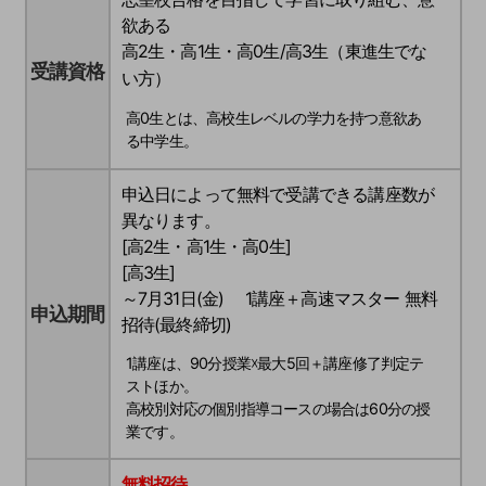
欲ある
高2生・高1生・高0生/高3生（東進生でな
受講資格
い方）
高0生とは、高校生レベルの学力を持つ意欲あ
る中学生。
申込日によって無料で受講できる講座数が
異なります。
[高2生・高1生・高0生]
[高3生]
～7月31日(金) 1講座＋高速マスター 無料
申込期間
招待(最終締切)
1講座は、90分授業☓最大5回＋講座修了判定テ
ストほか。
高校別対応の個別指導コースの場合は60分の授
業です。
無料招待