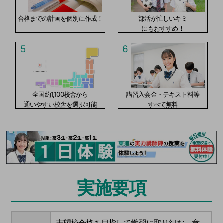
合格までの計画を個別に作成！
部活が忙しいキミ
にもおすすめ！
5
6
全国約1,100校舎から
講習入会金・テキスト料等
通いやすい校舎を選択可能
すべて無料
実施要項
志望校合格を目指して学習に取り組む、意