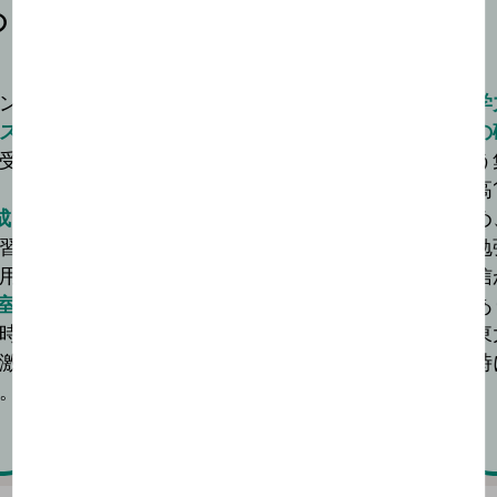
の
決めた戦略を貫き
東大合格へ
ン
受験勉強において大切なことは、決めた戦
学
ス
略を貫くことだと思います。
の
受
初めに東進の先生と決めた目標を、二次試
う
験までに達成しようと奮闘。
高
成
入学当初30点台だった共通テストの英語
め
習
でも90点台が安定して取れました。
勉
用
数学が伸び悩んだときは長岡先生の数学の
信
室
講座を繰り返し、本質的な公式の意味や解
あ
時
法の吟味の仕方を確認しました。
東
激
時
。