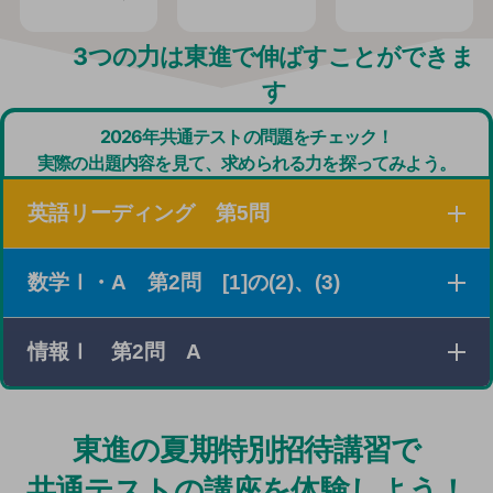
3つの力は東進で伸ばすことができま
す
2026年共通テストの問題をチェック！
実際の出題内容を見て、求められる力を探ってみよう。
英語リーディング 第5問
数学Ⅰ・A 第2問 [1]の(2)、(3)
３つの素材を読み、それぞれの概要を把握したり、設問
の条件に従って必要な情報を探し出したりする問題。
情報Ⅰ 第2問 A
xの値の範囲とそのときの最大値と最小値に関する条件
がさまざまな形で与えられている場合に、条件を満たす
2次関数について考える問題。
25年度のPOSデータの問題同様、「実社会の情報シス
東進の夏期特別招待講習で
テム」を題材にした問題。
共通テストの講座を体験しよう！