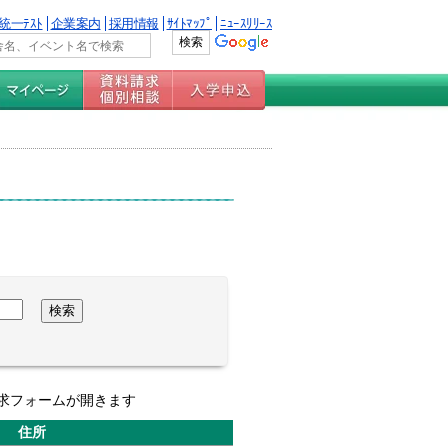
統一ﾃｽﾄ
企業案内
採用情報
ｻｲﾄﾏｯﾌﾟ
ﾆｭｰｽﾘﾘｰｽ
求フォームが開きます
住所