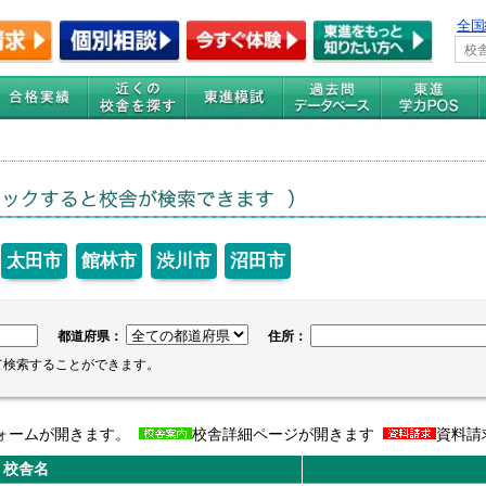
全国
太田市
館林市
渋川市
沼田市
都道府県：
住所：
て検索することができます。
ォームが開きます。
校舎詳細ページが開きます
資料請
校舎名