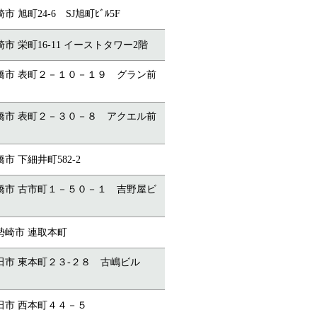
市 旭町24-6 SJ旭町ﾋﾞﾙ5F
崎市 栄町16-11 イーストタワー2階
 前橋市 表町２－１０－１９ グラン前
 前橋市 表町２－３０－８ アクエル前
橋市 下細井町582-2
 前橋市 古市町１－５０－１ 吉野屋ビ
伊勢崎市 連取本町
 太田市 東本町２３-２８ 古嶋ビル
太田市 西本町４４－５