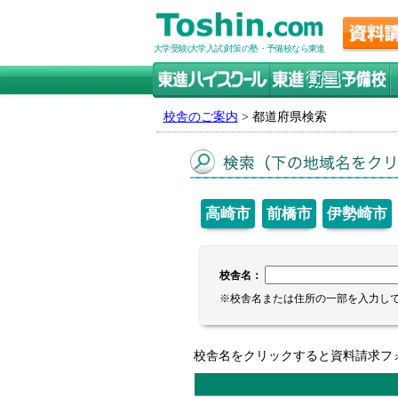
大学受験(大学入試)対策の塾・予備校なら東進
校舎のご案内
> 都道府県検索
高崎市
前橋市
伊勢崎市
校舎名：
※校舎名または住所の一部を入力し
校舎名をクリックすると資料請求フ