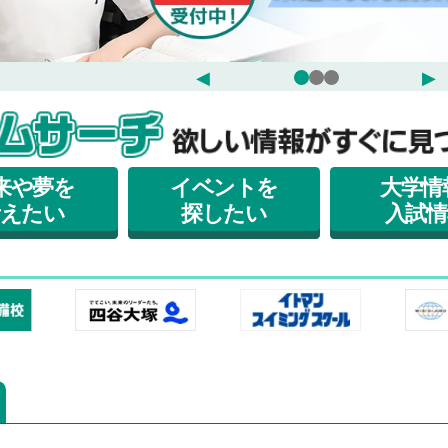
◀
▶
来や夢を
イベントを
大学情
考えたい
探したい
入試情