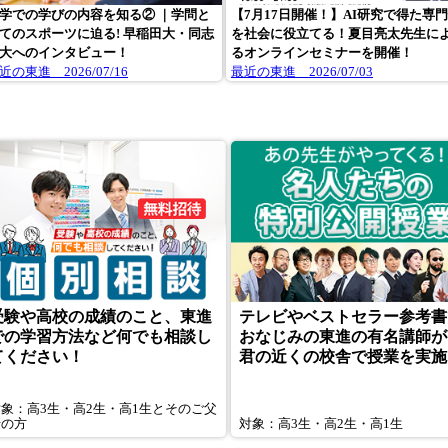
学での学びの内容を知る② ｜学問と
【7月17日開催！】AI研究で得た専
てのスポーツに迫る! 早稲田大・同志
を社会に役立てる！夏目亮太先生に
大へのインタビュー！
るオンラインセミナーを開催！
近の東進 2026/07/16
最近の東進 2026/07/03
受験や高校の成績のこと、東進
テレビやベストセラー参考書
での学習方法など何でも相談し
おなじみの東進の有名講師が
てください！
君の近くの校舎で授業を実施
対象：高3生・高2生・高1生とそのご父
母の方
対象：高3生・高2生・高1生