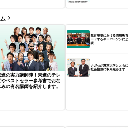
ム
教育現場における情報教
ードするキーパーソンに
談
ナガセが東京大学ととも
社会協創に取り組みます
東進の実力講師陣！東進のテレ
ビやベストセラー参考書でおな
じみの有名講師を紹介します。