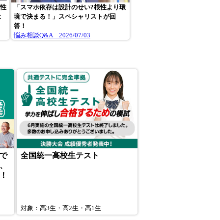
門性
「スマホ依存は設計のせい?根性より環
よ
境で決まる！」スペシャリストが回
答！
悩み相談Q&A 2026/07/03
で
全国統一高校生テスト
、
！
対象：高3生・高2生・高1生