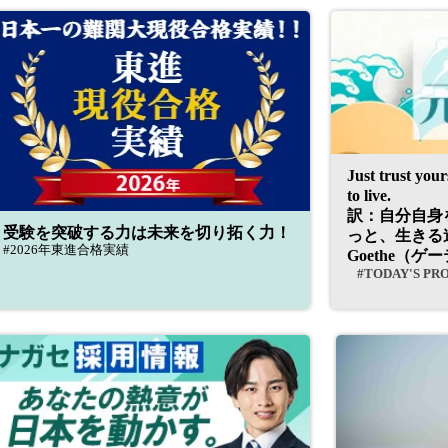
Just trust you
to live.
訳：自分自身
受験を突破する力は未来を切り拓く力！
っと、生きる
#2026年東進合格実績
Goethe（
#TODAY'S PR