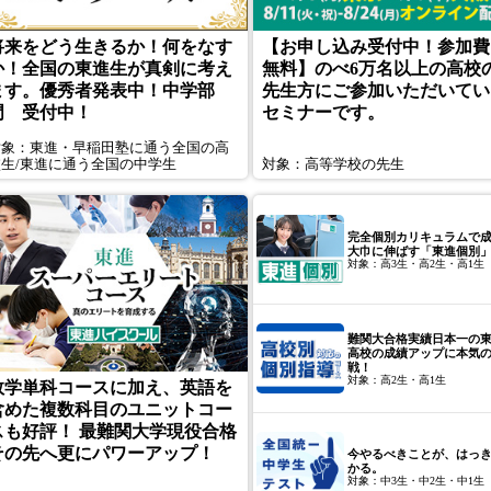
将来をどう生きるか！何をなす
【お申し込み受付中！参加費
か！全国の東進生が真剣に考え
無料】のべ6万名以上の高校
ます。優秀者発表中！
中学部
先生方にご参加いただいてい
門 受付中！
セミナーです。
対象：東進・早稲田塾に通う全国の高
校生/東進に通う全国の中学生
対象：高等学校の先生
完全個別カリキュラムで
大巾に伸ばす「東進個別
対象：高3生・高2生・高1生
難関大合格実績日本一の
高校の成績アップに本気
戦！
対象：高2生・高1生
数学単科コースに加え、英語を
含めた複数科目のユニットコー
スも好評！ 最難関大学現役合格
その先へ更にパワーアップ！
今やるべきことが、はっ
かる。
対象：中3生・中2生・中1生