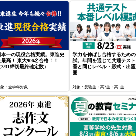
日本一の現役合格実績。東進史
学力を伸ばし合格するための
上最高！ 東大906名合格！！
試。年間を通じて共通テスト
（3/31締切最終確定数）
番と同じレベル・形式・出題
囲
対象：全学年対象
対象：受験生・高2生・高1生