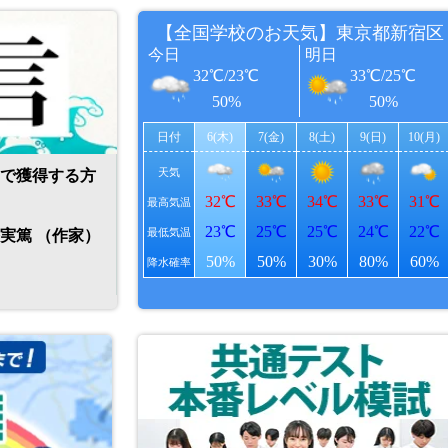
で獲得する方
武者小路実篤 （作家）