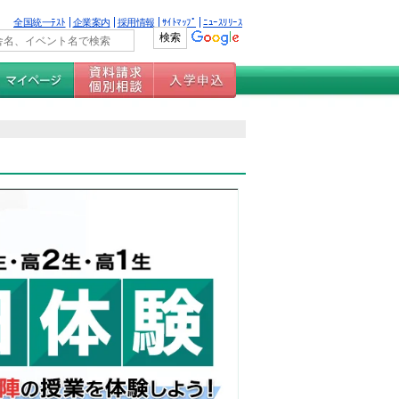
全国統一ﾃｽﾄ
企業案内
採用情報
ｻｲﾄﾏｯﾌﾟ
ﾆｭｰｽﾘﾘｰｽ