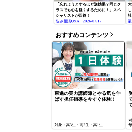
「忘れようとするほど逆効果？同じク
大
ラスでも心を軽くするために！」スペ
し
シャリストが回答！
社
悩み相談Q&A 2026/07/17
最
おすすめコンテンツ
東進の実力講師陣とやる気を伸
ばす担任指導を今すぐ体験!!
対象：高3生・高2生・高1生