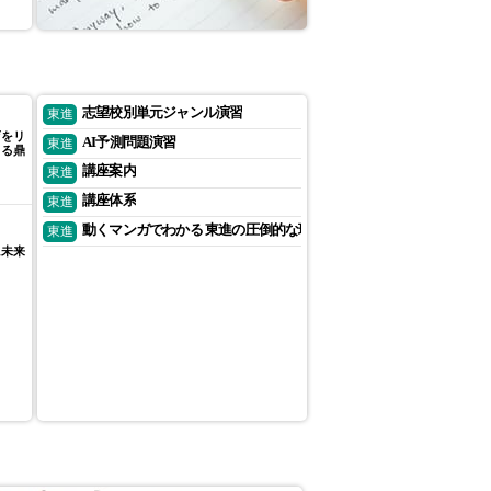
志望校別単元ジャンル演習
育をリ
AI予測問題演習
よる鼎
講座案内
講座体系
動くマンガでわかる 東進の圧倒的な現役合格実績の秘訣とは？
に未来