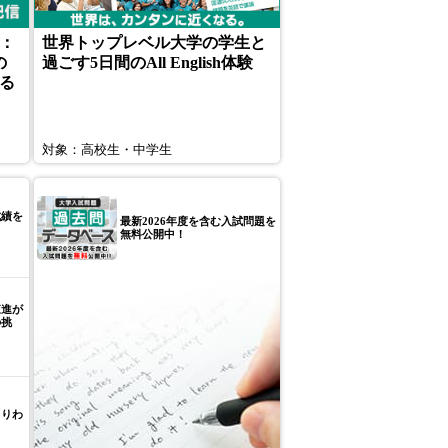
：
世界トップレベル大学の学生と
の
過ごす5日間のAll English体験
る
対象：高校生・中学生
成績を
最新2026年度を含む入試問題を
」
無料公開中！
東進が
の挑
きりわ