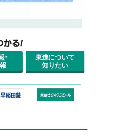
東進ドットコムサーチ 
報･
東進について
報
知りたい